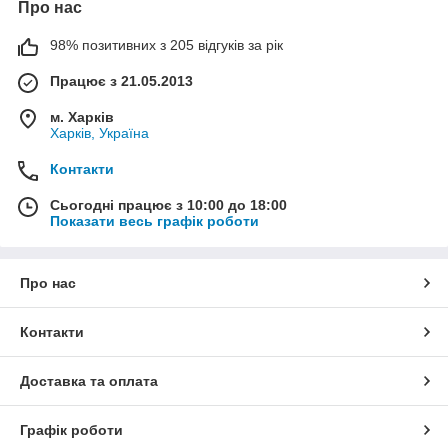
Про нас
зробити зборку обладнання зручним;
реалізувати акуратну організація кабельних трас;
98% позитивних з 205 відгуків за рік
підвищити безпека експлуатації електропристроїв;
Працює з 21.05.2013
захистити провідники від механічних пошкоджень;
м. Харків
фіксацію кабелів та обладнання зробити надійною;
Харків, Україна
скоротити час монтажа;
Контакти
зробити тривалий термін експлуатації електричних
з'єднань.
Сьогодні працює з 10:00 до 18:00
Показати весь графік роботи
Сучасні комплектуючі для електромонтажу допомагають
створювати професійні електричні системи, що відповідають
вимогам надійності, безпеки та естетики монтажу. Правильно
підібрані комплектуючі неабияк спрощують обслуговування й
Про нас
подальшу модернізацію інженерних мереж.
Контакти
Доставка та оплата
Графік роботи