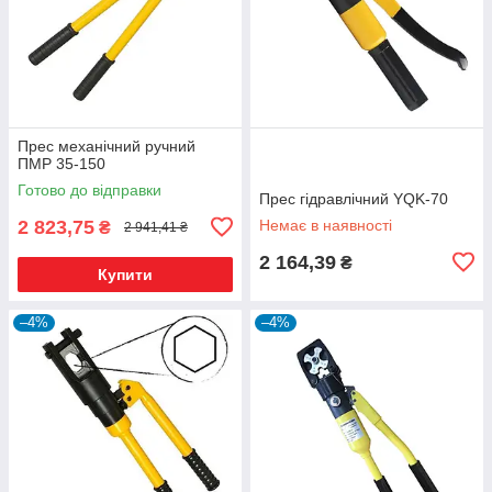
Прес механічний ручний
ПМР 35-150
Готово до відправки
Прес гідравлічний YQK-70
2 823,75
Немає в наявності
₴
2 941,41 ₴
2 164,39
₴
Купити
–4%
–4%