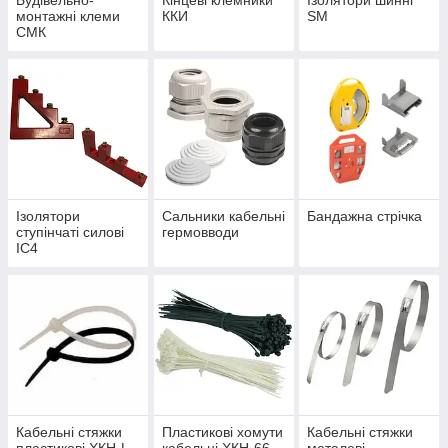
Будівельно-
Кінцеві клемники
Ізолятори шинні
монтажні клеми
ККИ
SM
СМК
Ізолятори
Сальники кабельні
Бандажна стрічка
ступінчаті силові
гермовводи
ІС4
Кабельні стяжки
Пластикові хомути
Кабельні стяжки