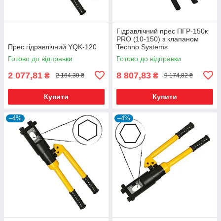
Гідравлічний прес ПГР-150к
PRO (10-150) з клапаном
Прес гідравлічний YQK-120
Techno Systems
Готово до відправки
Готово до відправки
2 077,81
8 807,83
₴
₴
2 164,39 ₴
9 174,82 ₴
Купити
Купити
–4%
–4%