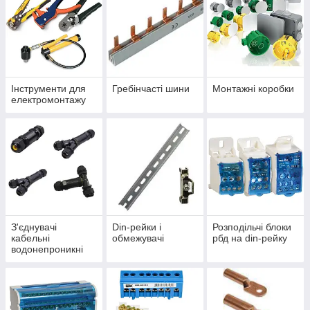
електромонтажу та допоміжні елементи, призначені для
кріплення, маркування, захисту та впорядкування дротів і
кабелів. Використання спеціалізованих аксесуарів для
електромонтажу дає змогу підвищити якість робіт, прискорити
процес встановлення обладнання та забезпечити безпечну
експлуатацію електричних систем.
Інструменти для
Гребінчасті шини
Монтажні коробки
електромонтажу
З'єднувачі
Din-рейки і
Розподільчі блоки
кабельні
обмежувачі
рбд на din-рейку
водонепроникні