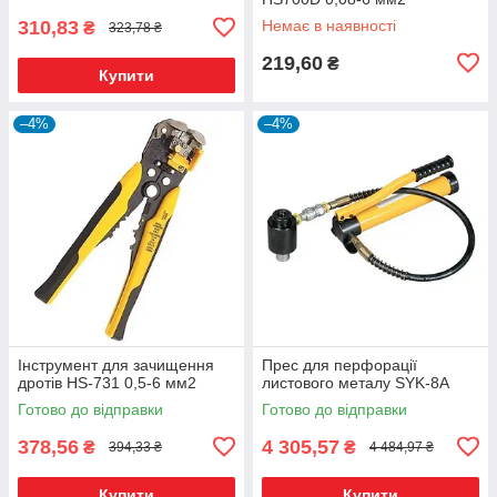
310,83
Немає в наявності
₴
323,78 ₴
219,60
₴
Купити
–4%
–4%
Інструмент для зачищення
Прес для перфорації
дротів HS-731 0,5-6 мм2
листового металу SYK-8A
Готово до відправки
Готово до відправки
378,56
4 305,57
₴
₴
394,33 ₴
4 484,97 ₴
Купити
Купити