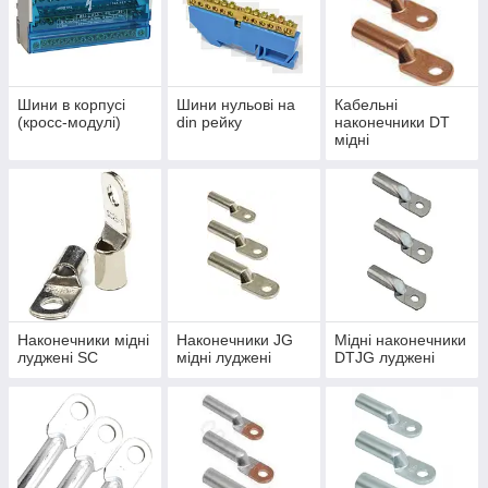
Шини в корпусі
Шини нульові на
Кабельні
(кросс-модулі)
din рейку
наконечники DT
мідні
Наконечники мідні
Наконечники JG
Мідні наконечники
луджені SC
мідні луджені
DTJG луджені