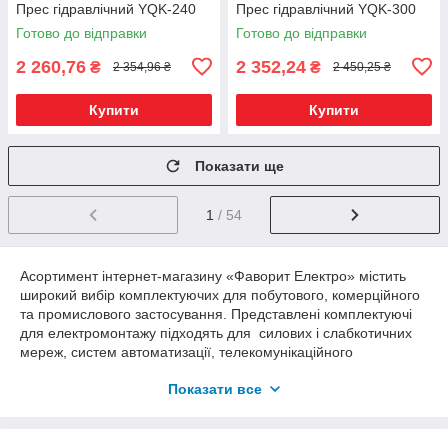
Прес гідравлічний YQK-240
Прес гідравлічний YQK-300
Готово до відправки
Готово до відправки
2 260,76
2 352,24
₴
₴
2 354,96 ₴
2 450,25 ₴
Купити
Купити
Показати ще
1
/ 54
Асортимент інтернет-магазину «Фаворит Електро» містить
широкий вибір комплектуючих для побутового, комерційного
та промислового застосування. Представлені комплектуючі
для електромонтажу підходять для силових і слабкотичних
мереж, систем автоматизації, телекомунікаційного
обладнання, розподільних пристроїв та інженерних
Показати все
комунікацій.
Використання аксесуарів для електромонтажу
дає змогу: