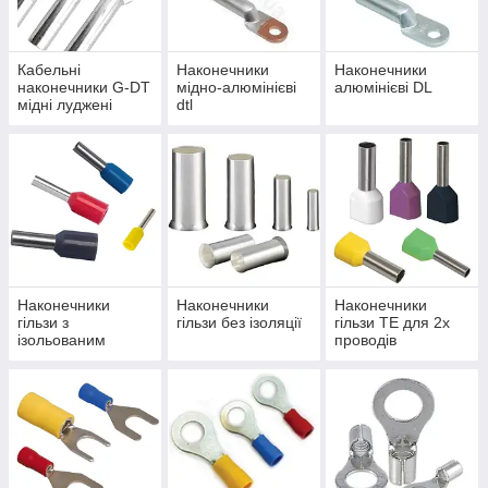
Кабельні
Наконечники
Наконечники
наконечники G-DT
мідно-алюмінієві
алюмінієві DL
мідні луджені
dtl
Наконечники
Наконечники
Наконечники
гільзи з
гільзи без ізоляції
гільзи TE для 2х
ізольованим
проводів
фланцем