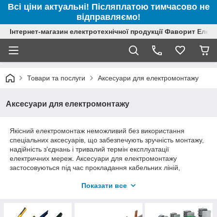
Всі ціни актуальні! Післяплатою тимчасово не
відправляємо!
Інтернет-магазин електротехнічної продукції Фаворит Елек
Товари та послуги
Аксесуари для електромонтажу
Аксесуари для електромонтажу
Якісний електромонтаж неможливий без використання
спеціальних аксесуарів, що забезпечують зручність монтажу,
надійність з'єднань і тривалий термін експлуатації
електричних мереж. Аксесуари для електромонтажу
застосовуються під час прокладання кабельних ліній,
складання розподільних щитів, під'єднання
Показати все
електрообладнання, організації кабельних трас і виконання
ремонтних робіт.
До цієї категорії входять різні комплектуючі для