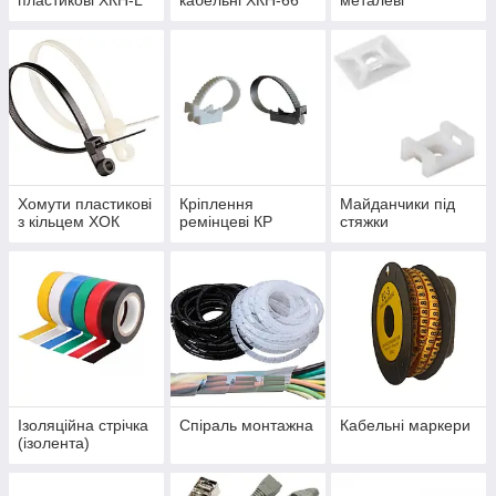
пластикові ХКН-L
кабельні ХКН-66
металеві
Хомути пластикові
Кріплення
Майданчики під
з кільцем ХОК
ремінцеві КР
стяжки
Ізоляційна стрічка
Спіраль монтажна
Кабельні маркери
(ізолента)