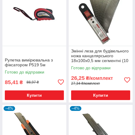
Змінні леза для будівельного
ножа канцелярського
Рулетка вимірювальна з
18х100х0,5 мм сегментні (10
фіксатором Р519 5м
шт.)
Готово до відправки
Готово до відправки
26,25
₴/комплект
85,41
₴
88,97 ₴
27,34 ₴/комплект
Купити
Купити
–4%
–4%