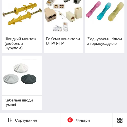
Швидкий монтаж
Роз'єми конектори
З'єднувальні гільзи
(дюбель з
UTP/ FTP
з термоусадкою
шурупом)
Кабельні вводи
гумові
Сортування
0
Фільтри