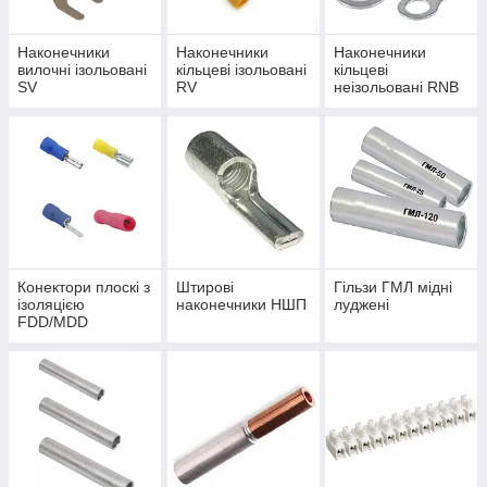
Наконечники
Наконечники
Наконечники
вилочні ізольовані
кільцеві ізольовані
кільцеві
SV
RV
неізольовані RNB
Конектори плоскі з
Штирові
Гільзи ГМЛ мідні
ізоляцією
наконечники НШП
луджені
FDD/MDD
"папа"/"мама"