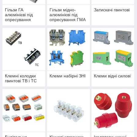
Гільзи ГА
Гільзи мідно-
Затискачі гвинтові
алюмінієві під
алюмінієві під
опресування
опресування ГМА
Клемні колодки
Клеми набірні ЗНІ
Клеми відні силові
гвинтові ТВ і ТС