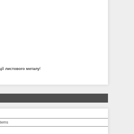
ії листового металу
!
tems