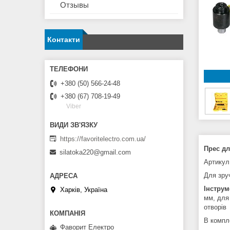
Отзывы
Контакти
+380 (50) 566-24-48
+380 (67) 708-19-49
Viber
https://favoritelectro.com.ua/
Прес дл
silatoka220@gmail.com
Артикул
Для зру
Інструм
Харків, Україна
мм, для 
отворів
В компл
Фаворит Електро