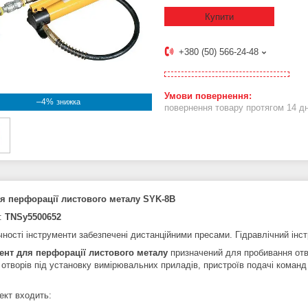
Купити
+380 (50) 566-24-48
–4%
повернення товару протягом 14 д
я перфорації листового металу SYK-8B
:
TNSy5500652
чності інструменти забезпечені дистанційними пресами. Гідравлічний інс
ент для перфорації листового металу
призначений для пробивання от
отворів під установку вимірювальних приладів, пристроїв подачі команд і
ект входить: