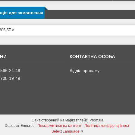
ція для замовлення
305,57 ₴
 566-24-48
Відділ продажу
 708-19-49
Сайт створений на маркетплейсі
Prom.ua
Фаворит Електро |
Поскаржитися на контент
|
Політика конфіденційності
Select Language
▼