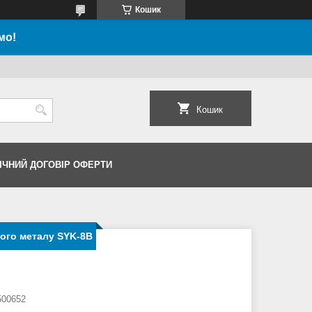
Кошик
мо!
Кошик
ІЧНИЙ ДОГОВІР ОФЕРТИ
ого металу SYK-8B
00652