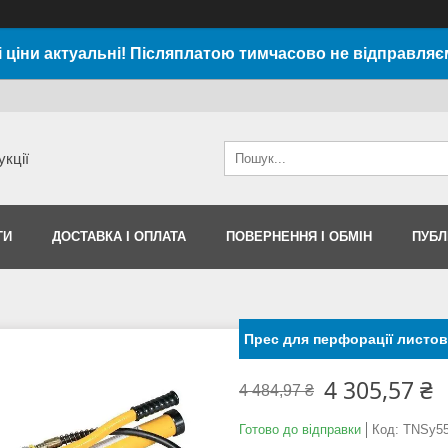
і ціни актуальні! Післяплатою тимчасово не відправляє
укції
ТИ
ДОСТАВКА І ОПЛАТА
ПОВЕРНЕННЯ І ОБМІН
ПУБЛ
Прес для перфорації листов
4 305,57 ₴
4 484,97 ₴
Готово до відправки
Код:
TNSy55