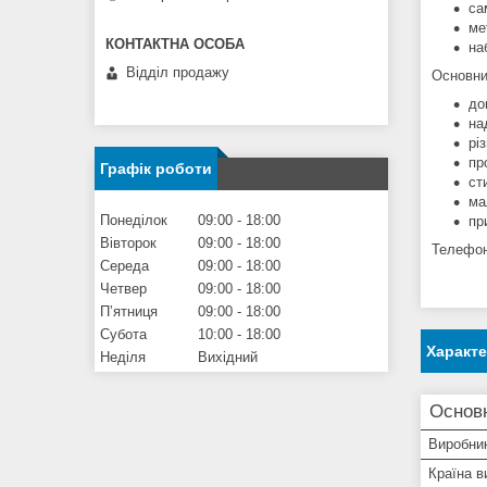
са
ме
на
Відділ продажу
Основн
до
на
рі
пр
Графік роботи
ст
ма
Понеділок
09:00
18:00
пр
Вівторок
09:00
18:00
Телефон
Середа
09:00
18:00
Четвер
09:00
18:00
Пʼятниця
09:00
18:00
Субота
10:00
18:00
Характ
Неділя
Вихідний
Основ
Виробни
Країна в