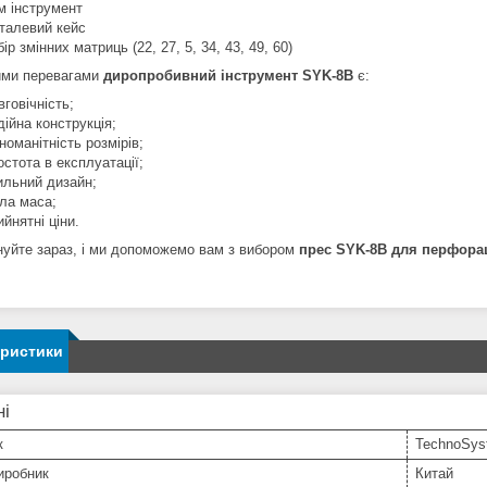
м інструмент
талевий кейс
бір змінних матриць (22, 27, 5, 34, 43, 49, 60)
ими перевагами
диропробивний інструмент SYK-8B
є:
вговічність;
дійна конструкція;
зноманітність розмірів;
остота в експлуатації;
ильний дизайн;
ла маса;
ийнятні ціни.
уйте зараз, і ми допоможемо вам з вибором
прес SYK-8B для перфорац
еристики
ні
к
TechnoSys
иробник
Китай