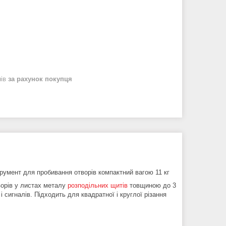
нів
за рахунок покупця
трумент для пробивання отворів компактний вагою 11 кг
ворів у листах металу
розподільних щитів
товщиною до 3
 сигналів. Підходить для квадратної і круглої різання