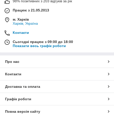
побутового застосування й отримати якнайшвидше
98% позитивних з 203 відгуків за рік
замовлення з доставкою по Україні.
Працює з 21.05.2013
м. Харків
Харків, Україна
Контакти
Сьогодні працює з 09:00 до 18:00
Показати весь графік роботи
Про нас
Контакти
Особливості гільз ГМА/GTL/ГАМ:
Доставка та оплата
з'єднання мідних і алюмінієвих жил без прямого
контакту металів;
висока механічна міцність після опресування;
Графік роботи
стійкість до корозійних процесів;
Повна версія сайту
мінімальний перехідний опір;