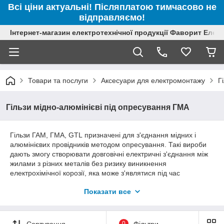
Всі ціни актуальні! Післяплатою тимчасово не
відправляємо!
Інтернет-магазин електротехнічної продукції Фаворит Елек
Товари та послуги
Аксесуари для електромонтажу
Г
Гільзи мідно-алюмінієві під опресування ГМА
Гільзи ГАМ, ГМА, GTL призначені для з'єднання мідних і
алюмінієвих провідників методом опресування. Такі вироби
дають змогу створювати довговічні електричні з'єднання між
жилами з різних металів без ризику виникнення
електрохімічної корозії, яка може з'являтися під час
безпосереднього контакту міді та алюмінію. Гільзи мідно-
Показати все
алюмінієві під опресування широко використовуються під час
модернізації електричних мереж, ремонту кабельних ліній,
під'єднання розподільних пристроїв і виконання
електромонтажних робіт різної складності.
Сортування
0
Фільтри