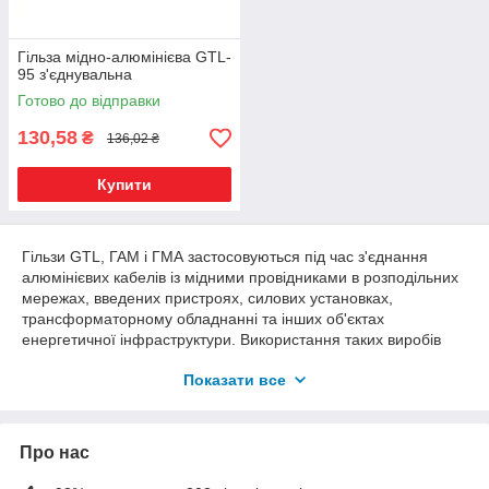
Гільза мідно-алюмінієва GTL-
95 з'єднувальна
Готово до відправки
130,58
₴
136,02 ₴
Купити
Гільзи GTL, ГАМ і ГМА застосовуються під час з'єднання
алюмінієвих кабелів із мідними провідниками в розподільних
мережах, введених пристроях, силових установках,
трансформаторному обладнанні та інших об'єктах
енергетичної інфраструктури. Використання таких виробів
дає змогу зберегти струмове навантаження лінії та
Показати все
забезпечити тривалу експлуатацію контактного з'єднання.
В інтернет-магазині «Фаворит Електро» представлений
широкий асортимент гільз мідно-алюмінієвих під
Про нас
опресування для різних перерізів провідників. Ви можете
підібрати необхідну кабельну арматуру для професійного та