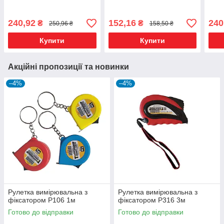
Systems
Sys
240,92
152,16
240
₴
₴
250,96 ₴
158,50 ₴
Купити
Купити
Акційні пропозиції та новинки
–4%
–4%
Рулетка вимірювальна з
Рулетка вимірювальна з
фіксатором Р106 1м
фіксатором Р316 3м
Готово до відправки
Готово до відправки