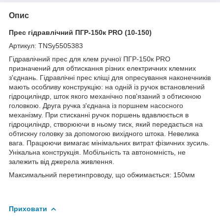
Опис
Прес гідравлічний ПГР-150к PRO (10-150)
Артикул: TNSy5505383
Гідравлічний прес для клем ручної ПГР-150к PRO
призначений для обтискання різних електричних клемних
з'єднань. Гідравлічні прес кліщі для опресування наконечників
мають особливу конструкцію: на одній із ручок встановлений
гідроциліндр, шток якого механічно пов'язаний з обтискною
головкою. Друга ручка з'єднана із поршнем насосного
механізму. При стисканні ручок поршень вдавлюється в
гідроциліндр, створюючи в ньому тиск, який передається на
обтискну головку за допомогою вихідного штока. Невелика
вага. Працюючи вимагає мінімальних витрат фізичних зусиль.
Унікальна конструкція. Мобільність та автономність, не
залежить від джерела живлення.
Максимальний перетинпроводу, що обжимається: 150мм
Приховати