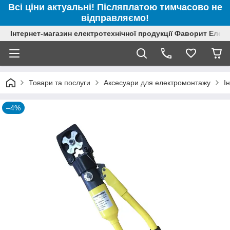
Всі ціни актуальні! Післяплатою тимчасово не
відправляємо!
Інтернет-магазин електротехнічної продукції Фаворит Елек
Товари та послуги
Аксесуари для електромонтажу
І
–4%