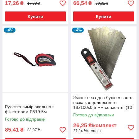
17,26
66,54
₴
₴
17,98 ₴
69,31 ₴
Купити
Купити
–4%
–4%
Змінні леза для будівельного
ножа канцелярського
Рулетка вимірювальна з
18х100х0,5 мм сегментні (10
фіксатором Р519 5м
шт.)
Готово до відправки
Готово до відправки
26,25
₴/комплект
85,41
₴
88,97 ₴
27,34 ₴/комплект