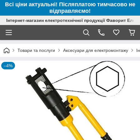
Всі ціни актуальні! Післяплатою тимчасово не
відправляємо!
Інтернет-магазин електротехнічної продукції Фаворит Елек
Товари та послуги
Аксесуари для електромонтажу
І
–4%