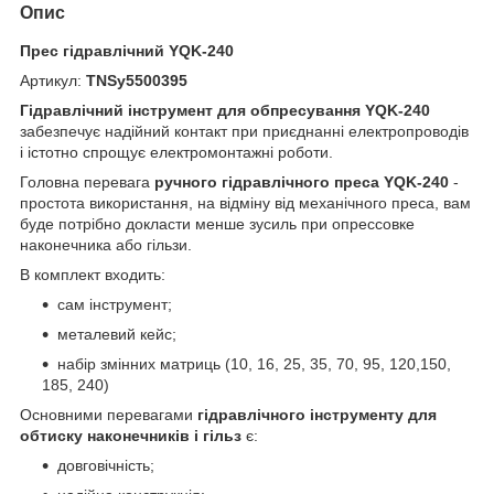
Опис
Прес гідравлічний YQK-240
Артикул:
TNSy5500395
Гідравлічний інструмент для обпресування YQK-240
забезпечує надійний контакт при приєднанні електропроводів
і істотно спрощує електромонтажні роботи.
Головна перевага
ручного гідравлічного преса YQK-240
-
простота використання, на відміну від механічного преса, вам
буде потрібно докласти менше зусиль при опрессовке
наконечника або гільзи.
В комплект входить:
сам інструмент;
металевий кейс;
набір змінних матриць (10, 16, 25, 35, 70, 95, 120,150,
185, 240)
Основними перевагами
гідравлічного інструменту для
обтиску наконечників і гільз
є:
довговічність;