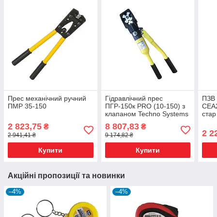
Прес механічний ручний
Гідравлічний прес
ПЗВ 
ПМР 35-150
ПГР-150к PRO (10-150) з
CEA
клапаном Techno Systems
стар
2 823,75
8 807,83
₴
₴
2 2
2 941,41 ₴
9 174,82 ₴
Купити
Купити
Акційні пропозиції та новинки
–4%
–4%