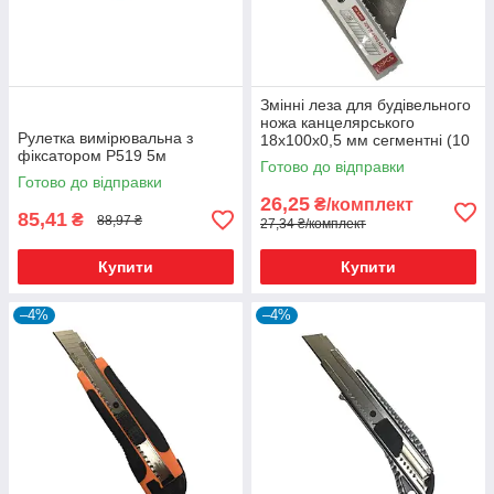
Змінні леза для будівельного
ножа канцелярського
Рулетка вимірювальна з
18х100х0,5 мм сегментні (10
фіксатором Р519 5м
шт.)
Готово до відправки
Готово до відправки
26,25
₴/комплект
85,41
₴
88,97 ₴
27,34 ₴/комплект
Купити
Купити
–4%
–4%