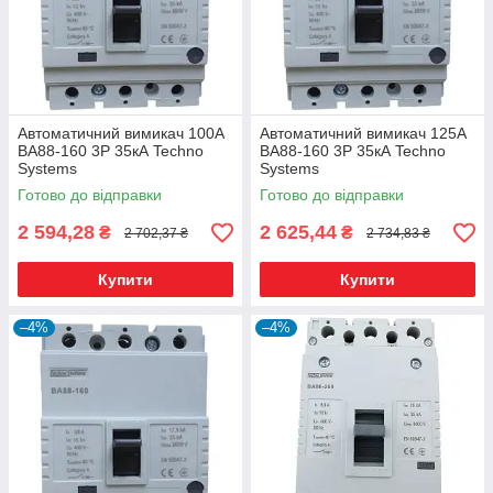
Автоматичний вимикач 100А
Автоматичний вимикач 125А
ВА88-160 3Р 35кА Techno
ВА88-160 3Р 35кА Techno
Systems
Systems
Готово до відправки
Готово до відправки
2 594,28
2 625,44
₴
₴
2 702,37 ₴
2 734,83 ₴
Купити
Купити
–4%
–4%