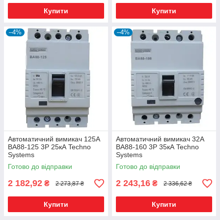
Купити
Купити
–4%
–4%
Автоматичний вимикач 125А
Автоматичний вимикач 32А
ВА88-125 3Р 25кА Techno
ВА88-160 3Р 35кА Techno
Systems
Systems
Готово до відправки
Готово до відправки
2 182,92
2 243,16
₴
₴
2 273,87 ₴
2 336,62 ₴
Купити
Купити