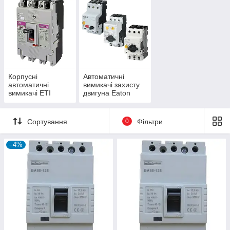
Корпусні
Автоматичні
автоматичні
вимикачі захисту
вимикачі ETI
двигуна Eaton
(Moeller)
Сортування
0
Фільтри
–4%