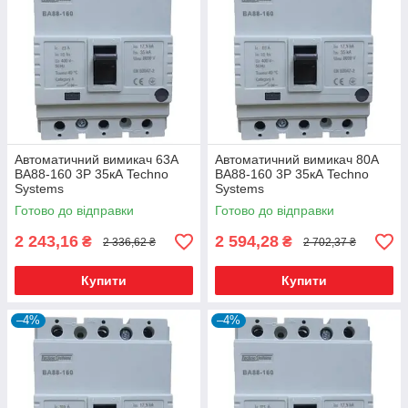
Автоматичний вимикач 63А
Автоматичний вимикач 80А
ВА88-160 3Р 35кА Techno
ВА88-160 3Р 35кА Techno
Systems
Systems
Готово до відправки
Готово до відправки
2 243,16
2 594,28
₴
₴
2 336,62 ₴
2 702,37 ₴
Купити
Купити
–4%
–4%