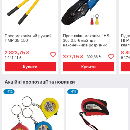
Прес механічний ручний
Прес-кліщі механічні HS-
Гідр
ПМР 35-150
30J 0,5-6мм2 для
ПГР-
наконечників розрізних
клап
2 823,75
8 8
₴
377,15
₴
392,86 ₴
2 941,41 ₴
9 174
Купити
Купити
Акційні пропозиції та новинки
–4%
–4%