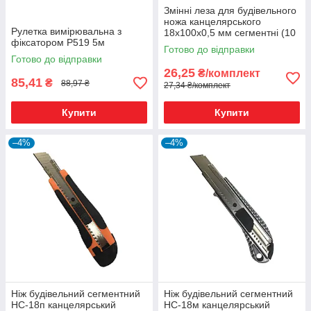
Змінні леза для будівельного
ножа канцелярського
Рулетка вимірювальна з
18х100х0,5 мм сегментні (10
фіксатором Р519 5м
шт.)
Готово до відправки
Готово до відправки
26,25
₴/комплект
85,41
₴
88,97 ₴
27,34 ₴/комплект
Купити
Купити
–4%
–4%
Ніж будівельний сегментний
Ніж будівельний сегментний
НС-18п канцелярський
НС-18м канцелярський