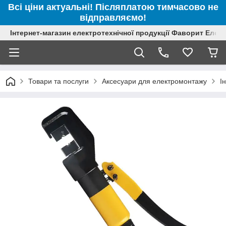
Всі ціни актуальні! Післяплатою тимчасово не
відправляємо!
Інтернет-магазин електротехнічної продукції Фаворит Елек
Товари та послуги
Аксесуари для електромонтажу
І