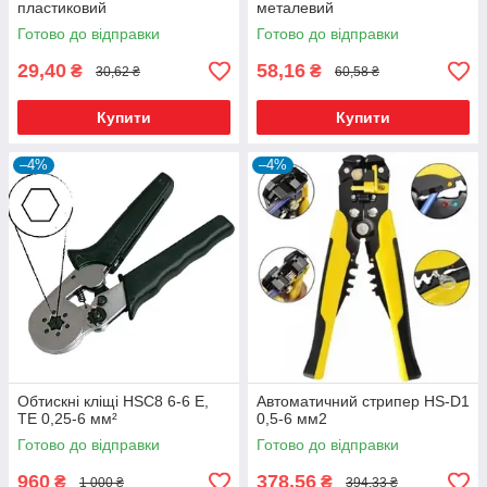
пластиковий
металевий
Готово до відправки
Готово до відправки
29,40
58,16
₴
₴
30,62 ₴
60,58 ₴
Купити
Купити
–4%
–4%
Обтискні кліщі HSC8 6-6 Е,
Автоматичний стрипер HS-D1
ТЕ 0,25-6 мм²
0,5-6 мм2
Готово до відправки
Готово до відправки
960
378,56
₴
₴
1 000 ₴
394,33 ₴