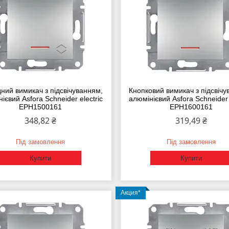
ний вимикач з підсвічуванням,
Кнопковий вимикач з підсвічу
ієвий Asfora Schneider electric
алюмінієвий Asfora Schneider 
EPH1500161
EPH1600161
348,82 ₴
319,49 ₴
Під замовлення
Під замовлення
Купити
Купити
Акция*