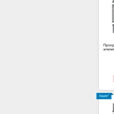
Прохід
алюмін
Акция*