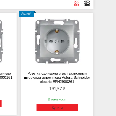
Акция*
мінієва
Розетка одинарна з з/к і захисними
H3000161
шторками алюмінієва Asfora Schneider
electric EPH2900261
191,57 ₴
В наявності
Купити