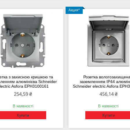
Акция*
етка з захисною кришкою та
Розетка вологозахищена
ленням алюмінієва Schneider
заземленням IP44 алюмін
lectric Asfora EPH3100161
Schneider electric Asfora EP
254,59 ₴
456,14 ₴
В наявності
В наявності
Купити
Купити