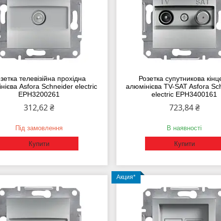
зетка телевізійна прохідна
Розетка супутникова кінц
нієва Asfora Schneider electric
алюмінієва TV-SAT Asfora Sc
EPH3200261
electric EPH3400161
312,62 ₴
723,84 ₴
Під замовлення
В наявності
Купити
Купити
Акция*