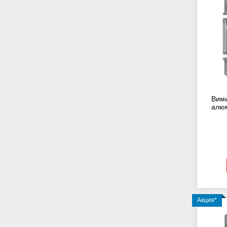
Вими
алюм
Акция*