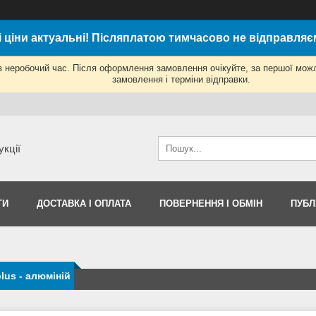
і ціни актуальні! Післяплатою тимчасово не відправляє
з неробочий час. Після оформлення замовлення очікуйте, за першої мож
замовлення і терміни відправки.
укції
ТИ
ДОСТАВКА І ОПЛАТА
ПОВЕРНЕННЯ І ОБМІН
ПУБЛ
plus - алюміній