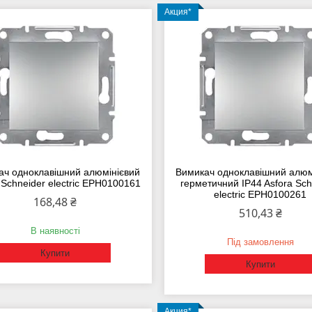
Акция*
ач одноклавішний алюмінієвий
Вимикач одноклавішний алюм
 Schneider electric EPH0100161
герметичний IP44 Asfora Sch
electric EPH0100261
168,48 ₴
510,43 ₴
В наявності
Під замовлення
Купити
Купити
Акция*