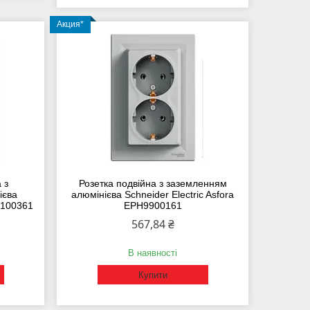
Акция*
 з
Розетка подвійна з заземленням
ієва
алюмінієва Schneider Electric Asfora
H3100361
EPH9900161
567,84 ₴
В наявності
Купити