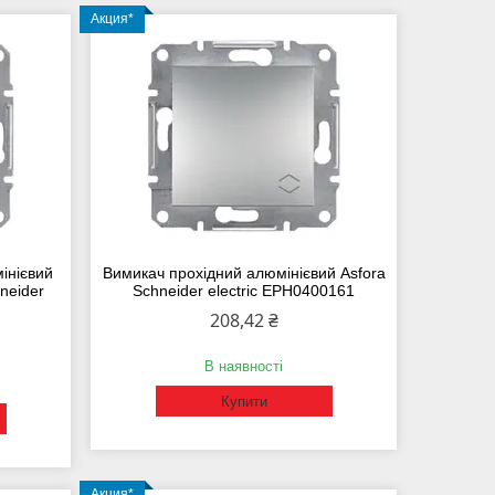
Акция*
інієвий
Вимикач прохідний алюмінієвий Asfora
neider
Schneider electric EPH0400161
208,42 ₴
В наявності
Купити
Акция*