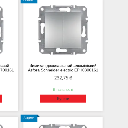
ієвий
Вимикач двоклавішний алюмінієвий
H0700161
Asfora Schneider electric EPH0300161
232,75 ₴
В наявності
Купити
Акция*