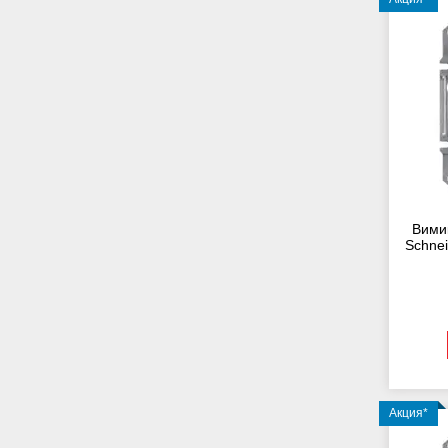
Вими
Schnei
Акция*