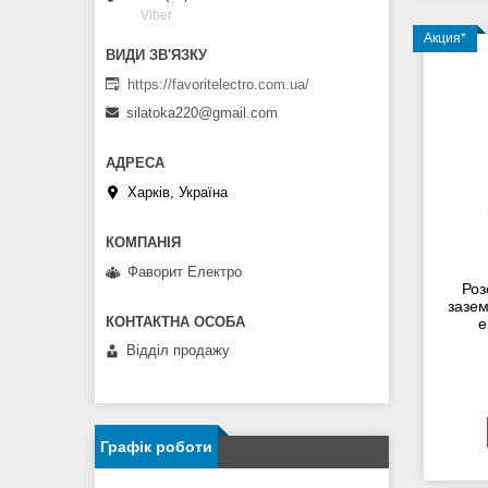
Viber
Акция*
https://favoritelectro.com.ua/
silatoka220@gmail.com
Харків, Україна
Фаворит Електро
Роз
зазем
е
Відділ продажу
Графік роботи