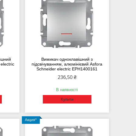
ішний
Вимикач одноклавішний з
electric
підсвічуванням, алюмінієвий Asfora
Schneider еlectric EPH1400161
236,50 ₴
В наявності
Купити
Акция*