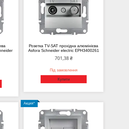
ева
Розетка TV-SAT прохідна алюмінієва
hneider
Asfora Schneider еlectric EPH3400261
701,38 ₴
Під замовлення
Купити
Акция*