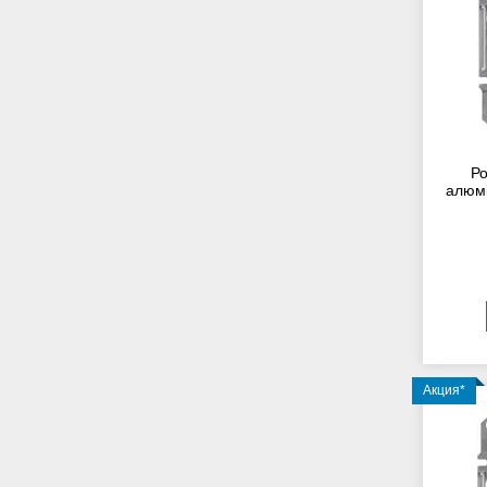
Ро
алюмі
Акция*