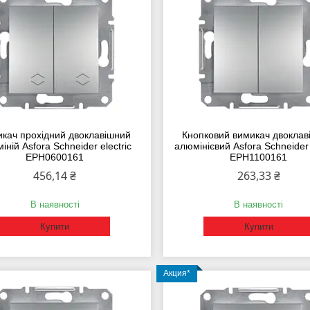
кач прохідний двоклавішний
Кнопковий вимикач двоклав
іній Asfora Schneider electric
алюмінієвий Asfora Schneider 
EPH0600161
EPH1100161
456,14 ₴
263,33 ₴
В наявності
В наявності
Купити
Купити
Акция*