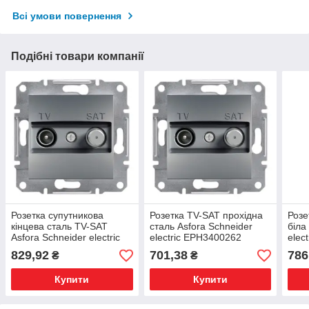
Всі умови повернення
Подібні товари компанії
Розетка супутникова
Розетка TV-SAT прохідна
Розе
кінцева сталь TV-SAT
сталь Asfora Schneider
біла
Asfora Schneider electric
еlectric EPH3400262
еlec
EPH3400162
829,92
701,38
786
₴
₴
Купити
Купити