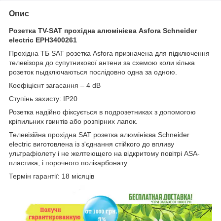
Опис
Розетка TV-SAT прохідна алюмінієва Asfora Schneider
еlectric EPH3400261
Прохідна ТБ SAT розетка Asfora призначена для підключення
телевізора до супутникової антени за схемою коли кілька
розеток пыдключаються послідовно одна за одною.
Коефіцієнт загасання – 4 dB
Ступінь захисту: IP20
Розетка надійно фіксується в подрозетниках з допомогою
кріпильних гвинтів або розпірних лапок.
Телевізійна прохідна SAT розетка алюмінієва Schneider
electric виготовлена із з'єднання стійкого до впливу
ультрафіолету і не желтеющего на відкритому повітрі ASA-
пластика, і порочного полікарбонату.
Термін гарантії: 18 місяців