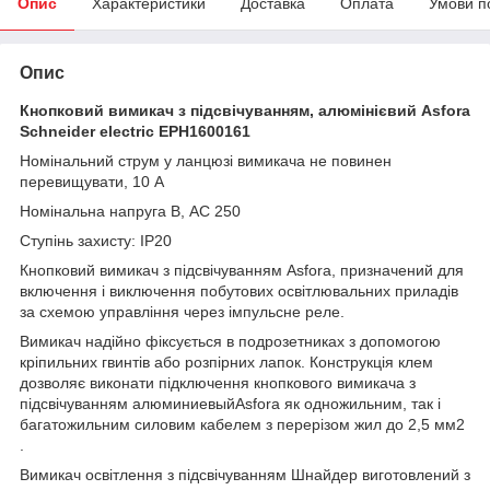
Опис
Характеристики
Доставка
Оплата
Умови п
Опис
Кнопковий вимикач з підсвічуванням, алюмінієвий Asfora
Schneider electric EPH1600161
Номінальний струм у ланцюзі вимикача не повинен
перевищувати, 10 А
Номінальна напруга В, АС 250
Ступінь захисту: IP20
Кнопковий вимикач з підсвічуванням Asfora, призначений для
включення і виключення побутових освітлювальних приладів
за схемою управління через імпульсне реле.
Вимикач надійно фіксується в подрозетниках з допомогою
кріпильних гвинтів або розпірних лапок. Конструкція клем
дозволяє виконати підключення кнопкового вимикача з
підсвічуванням алюминиевыйAsfora як одножильним, так і
багатожильним силовим кабелем з перерізом жил до 2,5 мм2
.
Вимикач освітлення з підсвічуванням Шнайдер виготовлений з