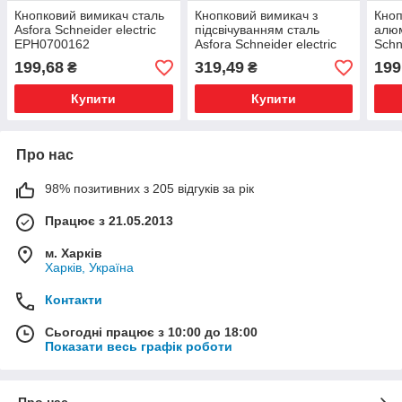
Кнопковий вимикач сталь
Кнопковий вимикач з
Кноп
Asfora Schneider electric
підсвічуванням сталь
алюм
EPH0700162
Asfora Schneider electric
Schn
EPH1600162
EPH
199,68
319,49
199
₴
₴
Купити
Купити
Про нас
98% позитивних з 205 відгуків за рік
Працює з 21.05.2013
м. Харків
Харків, Україна
Контакти
Сьогодні працює з 10:00 до 18:00
Показати весь графік роботи