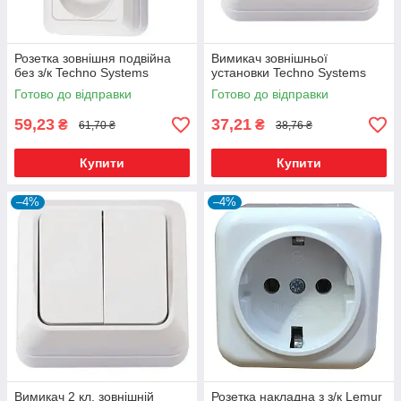
Розетка зовнішня подвійна
Вимикач зовнішньої
без з/к Techno Systems
установки Techno Systems
Готово до відправки
Готово до відправки
59,23
37,21
₴
₴
61,70 ₴
38,76 ₴
Купити
Купити
–4%
–4%
Вимикач 2 кл. зовнішній
Розетка накладна з з/к Lemur