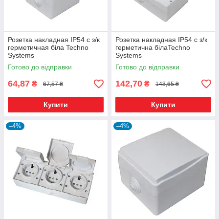
Розетка накладная IP54 c з/к
Розетка накладная IP54 c з/к
герметичная біла Techno
герметична білаTechno
Systems
Systems
Готово до відправки
Готово до відправки
64,87
142,70
₴
₴
67,57 ₴
148,65 ₴
Купити
Купити
–4%
–4%