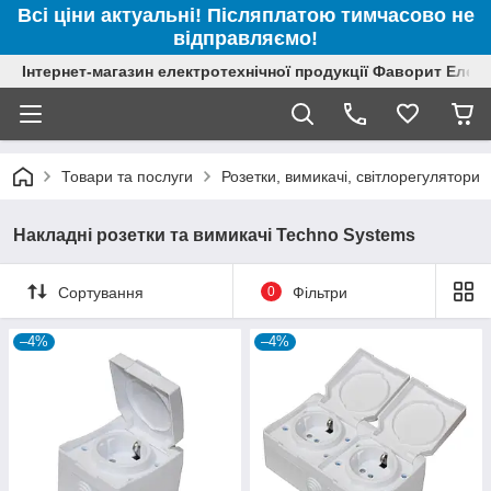
Всі ціни актуальні! Післяплатою тимчасово не
відправляємо!
Інтернет-магазин електротехнічної продукції Фаворит Елек
Товари та послуги
Розетки, вимикачі, світлорегулятори
Накладні розетки та вимикачі Techno Systems
Сортування
0
Фільтри
–4%
–4%