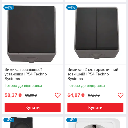
–4%
–4%
Вимикач зовнішньої
Вимикач 2 кл. герметичний
установки IP54 Techno
зовнішній IP54 Techno
Systems
Systems
Готово до відправки
Готово до відправки
58,37
64,87
₴
₴
60,80 ₴
67,57 ₴
Купити
Купити
–4%
–4%