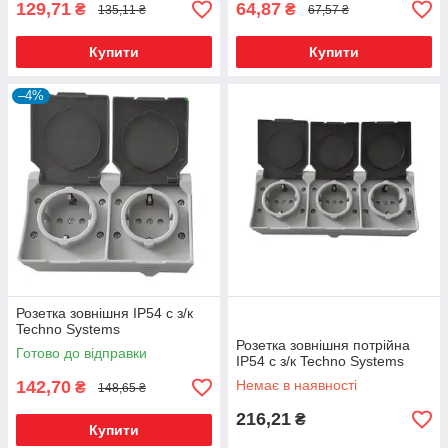
129,71
64,87
₴
₴
135,11 ₴
67,57 ₴
Купити
Купити
–4%
Розетка зовнішня IP54 c з/к
Techno Systems
Розетка зовнішня потрійна
Готово до відправки
IP54 c з/к Techno Systems
142,70
Немає в наявності
₴
148,65 ₴
216,21
₴
Купити