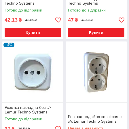
Techno Systems
Techno Systems
Готово до відправки
Готово до відправки
42,13
47
₴
₴
43,89 ₴
48,96 ₴
Купити
Купити
–4%
Розетка накладна без з/к
Lemur Techno Systems
Розетка подвійна зовнішня c
Готово до відправки
з/к Lemur Techno Systems
37
Немає в наявності
₴
38,54 ₴