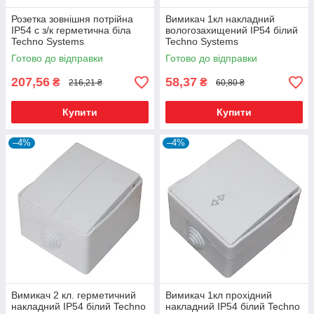
Розетка зовнішня потрійна
Вимикач 1кл накладний
IP54 c з/к герметична біла
вологозахищений IP54 білий
Techno Systems
Techno Systems
Готово до відправки
Готово до відправки
207,56
58,37
₴
₴
216,21 ₴
60,80 ₴
Купити
Купити
–4%
–4%
Вимикач 2 кл. герметичний
Вимикач 1кл прохідний
накладний IP54 білий Techno
накладний IP54 білий Techno