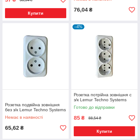
76,04
₴
Купити
–4%
Розетка потрійна зовнішня c
з/к Lemur Techno Systems
Розетка подвійна зовнішня
Готово до відправки
без з/к Lemur Techno Systems
Немає в наявності
85
₴
88,54 ₴
65,62
₴
Купити