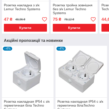
Розетка накладна з з/к
Розетка тройна зовнішня
Розе
Lemur Techno Systems
без з/к Lemur Techno
Tech
Systems
47
75
44,
₴
₴
48,96 ₴
78,12 ₴
Купити
Купити
Акційні пропозиції та новинки
–4%
–4%
Розетка накладная IP54 c з/к
Розетка накладная IP54 c з/к
герметичная біла Techno
герметична білаTechno