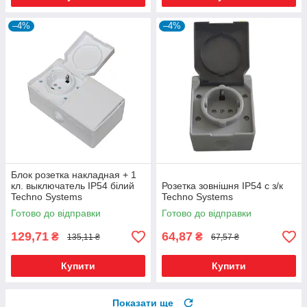
–4%
–4%
Блок розетка накладная + 1
кл. выключатель IP54 білий
Розетка зовнішня IP54 c з/к
Techno Systems
Techno Systems
Готово до відправки
Готово до відправки
129,71
64,87
₴
₴
135,11 ₴
67,57 ₴
Купити
Купити
Показати ще