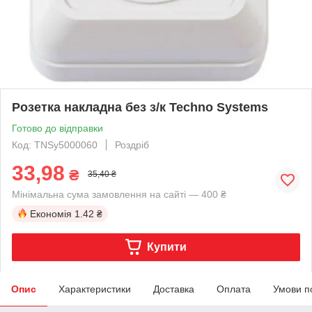
Розетка накладна без з/к Techno Systems
Готово до відправки
Код: TNSy5000060
Роздріб
33,98
₴
35,40 ₴
Мінімальна сума замовлення на сайті — 400 ₴
Економія
1.42 ₴
Купити
Опис
Характеристики
Доставка
Оплата
Умови п