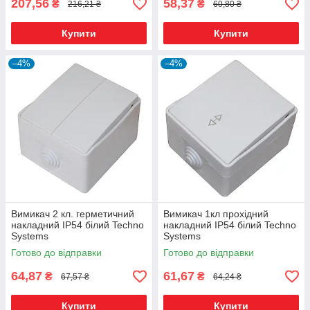
207,56
58,37
₴
₴
216,21 ₴
60,80 ₴
Купити
Купити
–4%
–4%
Вимикач 2 кл. герметичний
Вимикач 1кл прохідний
накладний IP54 білий Techno
накладний IP54 білий Techno
Systems
Systems
Готово до відправки
Готово до відправки
64,87
61,67
₴
₴
67,57 ₴
64,24 ₴
Купити
Купити