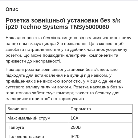
Опис
Розетка зовнішньої установки без з/к
ip20 Techno Systems TNSy5000060
Накладна розетка без з/к захищена від великих частинок пилу
на що нам вказує цифра 2 в позначенні. Це важливо, щоб
запобігти потраплянню пилу та дрібних частинок усередину
розетки, що може пошкодити електричні компоненти та
призвести до несправності.
Накладні розетки зовнішньої установки без з/к ідеально
підходять для встановлення на вулиці під навісом, у
приміщеннях з не високою вологістю, у місцях, де немає
суттєвого впливу пилу чи вологи. Розетка накладна без з/к
гарантовано забезпечує комфорт, захист та безпеку для
електричних пристроїв та користувачів.
Значення
Параметр
Максимальний струм
16А
Напруга
250В
Пиловологозахист
IP20