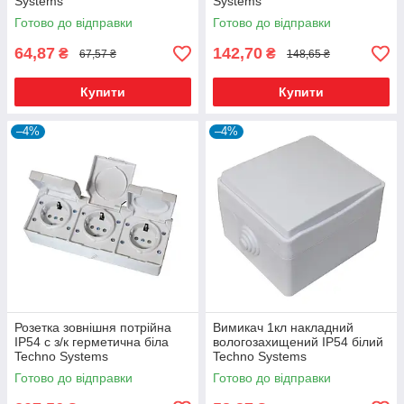
Systems
Systems
Готово до відправки
Готово до відправки
64,87
142,70
₴
₴
67,57 ₴
148,65 ₴
Купити
Купити
–4%
–4%
Розетка зовнішня потрійна
Вимикач 1кл накладний
IP54 c з/к герметична біла
вологозахищений IP54 білий
Techno Systems
Techno Systems
Готово до відправки
Готово до відправки