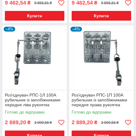
9 462,54
9 462,54
₴
₴
9 856,81 ₴
9 856,81 ₴
Купити
Купити
–4%
–4%
Роз'єднувач РПС-1Л 100А
Роз'єднувач РПС-1П 100А
рубильник із запобіжниками
рубильник із запобіжниками
передня ліва рукоятка
передня права рукоятка
Готово до відправки
Готово до відправки
2 889,20
2 889,20
₴
₴
3 009,58 ₴
3 009,58 ₴
Купити
Купити