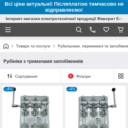
Всі ціни актуальні! Післяплатою тимчасово не
відправляємо!
Інтернет-магазин електротехнічної продукції Фаворит Елек
Товари та послуги
Рубильники, перемикачі та запобіжн
Рубініки з тримачами запобіжників
Сортування
0
Фільтри
–4%
–4%