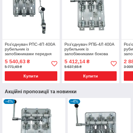
Роз'єднувач РПС-4П 400А
Роз'єднувач РПБ-4Л 400А
Роз'
рубильник із
рубильник із
руби
запобіжниками передня
запобіжниками бокова
запо
права рукоятка
ліва рукоятка
прав
5 540,63
5 412,14
2 8
₴
₴
5 771,49 ₴
5 637,65 ₴
3 009
Купити
Купити
Акційні пропозиції та новинки
–4%
–4%