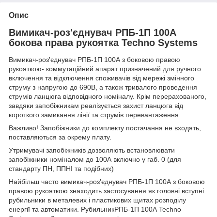
Опис
Вимикач-роз'єднувач РПБ-1П 100А
бокова права рукоятка Techno Systems
Вимикач-роз'єднувач РПБ-1П 100А з боковою правою
рукояткою- коммутаційний апарат призначений для ручного
включення та відключення споживачів від мережі змінного
струму з напругою до 690В, а також тривалого проведення
струмів ланцюга відповідного номіналу. Крім перерахованого,
завдяки запобіжникам реалізується захист ланцюга від
короткого замикання лінії та струмів перевантаження.
Важливо! Запобіжники до комплекту постачання не входять,
поставляються за окрему плату.
Утримувачі запобіжників дозволяють встановлювати
запобіжники номіналом до 100А включно у габ. 0 (для
стандарту ПН, ППНІ та подібних)
Найбільш часто вимикач-роз'єднувач РПБ-1П 100А з боковою
правою рукояткою знаходить застосування як головні вступні
рубильники в металевих і пластикових щитах розподілу
енергії та автоматики. РубильникРПБ-1П 100А Techno