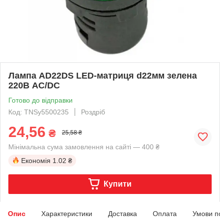
Лампа AD22DS LED-матриця d22мм зелена
220В AC/DC
Готово до відправки
Код: TNSy5500235
Роздріб
24,56
₴
25,58 ₴
Мінімальна сума замовлення на сайті — 400 ₴
Економія
1.02 ₴
Купити
Опис
Характеристики
Доставка
Оплата
Умови п