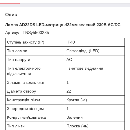
Опис
Лампа AD22DS LED-матриця d22мм зелений 230В AC/DC
Артикул: TNSy5500235
Ступінь захисту (IP)
IP40
Тип лампи
Світлодіод. (LED)
Тип напруги
AC
Тип електричного
Гвинтове з'єднання
підключення
З ламп. в комплекті
1
Діаметр отвору
22
Конструкція лінзи
Кругла (-е)
З переднім кільцем
1
Колір лінзи/ковпачка
Зелений
Тип лінзи
Плоска (нь)