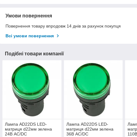
Умови повернення
Повернення товару впродовж 14 днів за рахунок покупця
Всі умови повернення
Подібні товари компанії
Лампа AD22DS LED-
Лампа AD22DS LED-
Лам
матриця d22мм зелена
матриця d22мм зелена
мат
24В AC/DC
36В AC/DC
110