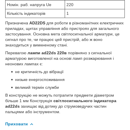
Номін. раб. напруга Ue
220
Кількість індикаторів
1
Призначена
AD22DS
для роботи в різноманітних електричних
приладах, щитах управління або пристроях для загального
застосування. Основна мета світлосигнальної арматури, це
сигнал про те, чи працює цей пристрій, або ж воно
знаходиться у вимкненому стані.
Перевагою
лампи ad22ds 220в
порівняно з сигнальної
арматурою виготовленої на основі ламп розжарювання і
неонових лампах є:
не критичність до вібрації
низьке енергоспоживання
великий термін служби
В конструкцію не можуть потрапити предмети діаметром
більше 1 мм Конструкція
світлосигнального індикатора
ad22ds
захищає від дотику до струмоведучих частин
пальцями або інструментом.
Приховати