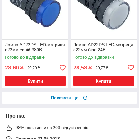
Лампа AD22DS LED-матриця
Лампа AD22DS LED-матриця
d22мм синій 380В
d22мм біла 24В
Готово до відправки
Готово до відправки
28,60
28,58
₴
₴
29,79 ₴
29,77 ₴
Купити
Купити
Показати ще
Про нас
98% позитивних з 203 відгуків за рік
Працює з 21.05.2013