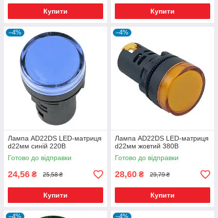
Купити
Купити
–4%
–4%
Лампа AD22DS LED-матриця
Лампа AD22DS LED-матриця
d22мм синій 220В
d22мм жовтий 380В
Готово до відправки
Готово до відправки
24,56
28,60
₴
₴
25,58 ₴
29,79 ₴
Купити
Купити
–4%
–4%