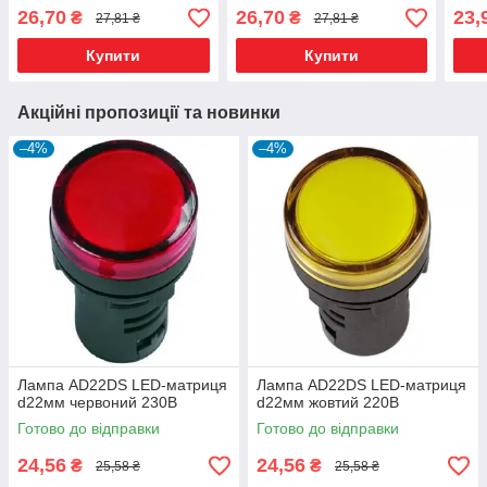
26,70
26,70
23,
₴
₴
27,81 ₴
27,81 ₴
Купити
Купити
Акційні пропозиції та новинки
–4%
–4%
Лампа AD22DS LED-матриця
Лампа AD22DS LED-матриця
d22мм червоний 230В
d22мм жовтий 220В
Готово до відправки
Готово до відправки
24,56
24,56
₴
₴
25,58 ₴
25,58 ₴