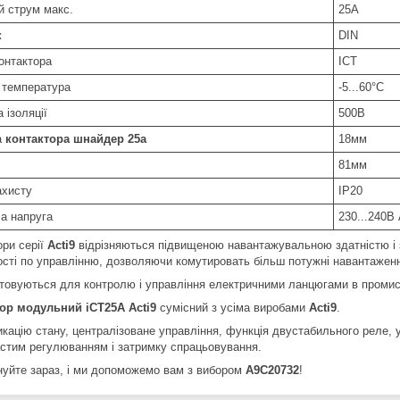
й струм макс.
25А
ж
DIN
контактора
ICT
 температура
-5...60°C
 ізоляції
500В
а
контактора шнайдер 25а
18мм
81мм
ахисту
IP20
а напруга
230...240В
ори серії
Acti9
відрізняються підвищеною навантажувальною здатністю і 
сті по управлінню, дозволяючи комутировать більш потужні навантаженн
товуються для контролю і управління електричними ланцюгами в промис
ор модульний iCT25A Acti9
сумісний з усіма виробами
Acti9
.
икацію стану, централізоване управління, функція двустабильного реле, 
астим регулюванням і затримку спрацьовування.
уйте зараз, і ми допоможемо вам з вибором
A9C20732
!