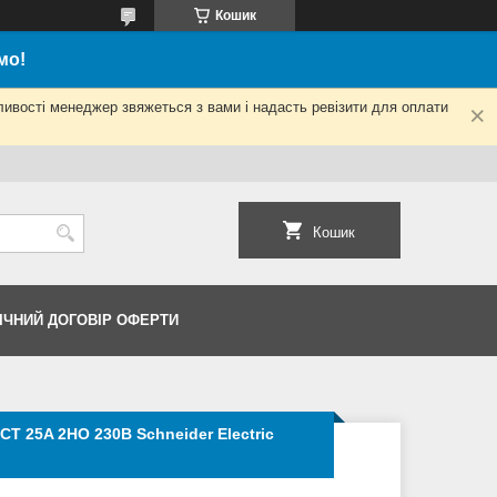
Кошик
мо!
ливості менеджер звяжеться з вами і надасть ревізити для оплати
Кошик
ІЧНИЙ ДОГОВІР ОФЕРТИ
CT 25A 2НО 230В Schneider Electric