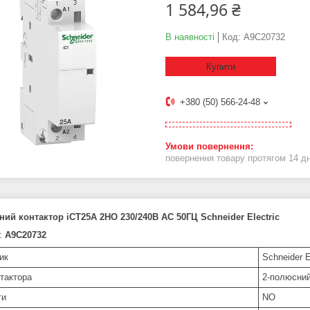
1 584,96 ₴
В наявності
Код:
A9C20732
Купити
+380 (50) 566-24-48
повернення товару протягом 14 д
ий контактор iCT25A 2НО 230/240В АС 50ГЦ Schneider Electric
:
A9C20732
ик
Schneider E
нтактора
2-полюсний
ти
NO