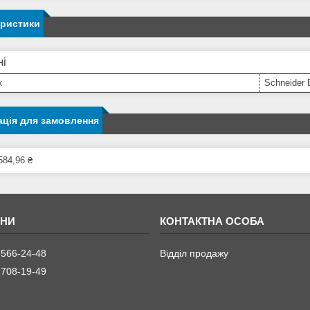
еристики
ні
к
Schneider E
ція для замовлення
584,96 ₴
 566-24-48
Відділ продажу
 708-19-49