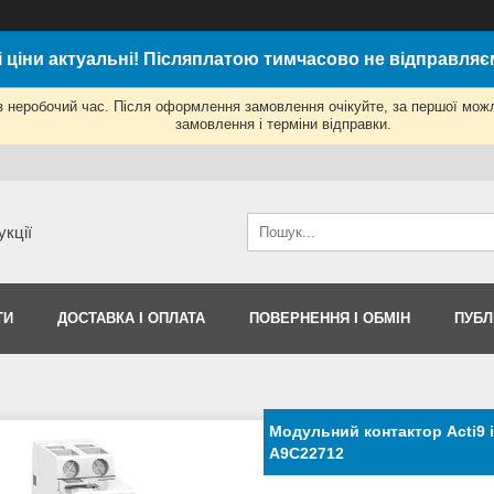
і ціни актуальні! Післяплатою тимчасово не відправляє
з неробочий час. Після оформлення замовлення очікуйте, за першої мож
замовлення і терміни відправки.
укції
ТИ
ДОСТАВКА І ОПЛАТА
ПОВЕРНЕННЯ І ОБМІН
ПУБЛ
Модульний контактор Acti9 i
A9C22712