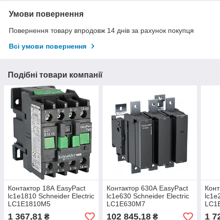
Умови повернення
Повернення товару впродовж 14 днів за рахунок покупця
Всі умови повернення
Подібні товари компанії
Контактор 18А EasyPact
Контактор 630А EasyPact
Конт
lc1e1810 Schneider Electric
lc1e630 Schneider Electric
lc1e
LC1E1810M5
LC1E630M7
LC1
1 367,81
102 845,18
1 7
₴
₴