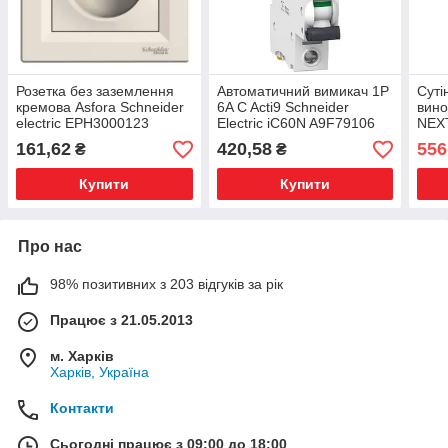
Розетка без заземлення
Автоматичний вимикач 1P
Суті
кремова Asfora Schneider
6A C Acti9 Schneider
вино
electric EPH3000123
Electric iC60N A9F79106
NEXT
161,62
420,58
556
₴
₴
Купити
Купити
Про нас
98% позитивних з 203 відгуків за рік
Працює з 21.05.2013
м. Харків
Харків, Україна
Контакти
Сьогодні працює з 09:00 до 18:00