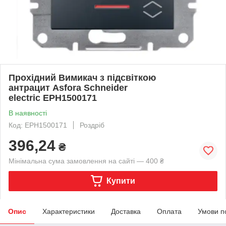
Прохідний Вимикач з підсвіткою
антрацит Asfora Schneider
electric EPH1500171
В наявності
Код: EPH1500171
Роздріб
396,24
₴
Мінімальна сума замовлення на сайті — 400 ₴
Купити
Опис
Характеристики
Доставка
Оплата
Умови п