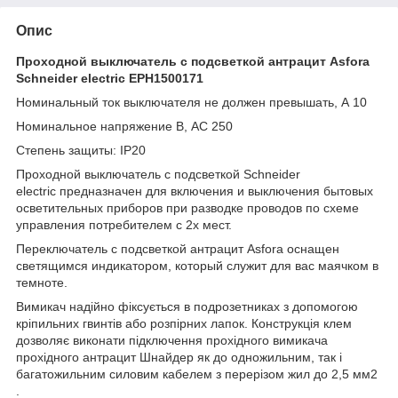
Опис
Проходной выключатель с подсветкой антрацит Asfora
Schneider electric
EPH1500171
Номинальный ток выключателя не должен превышать, А 10
Номинальное напряжение В, АС 250
Степень защиты: IP20
Проходной выключатель с подсветкой Schneider
electric предназначен для включения и выключения бытовых
осветительных приборов при разводке проводов по схеме
управления потребителем с 2х мест.
Переключатель с подсветкой антрацит Asfora оснащен
светящимся индикатором, который служит для вас маячком в
темноте.
Вимикач надійно фіксується в подрозетниках з допомогою
кріпильних гвинтів або розпірних лапок. Конструкція клем
дозволяє виконати підключення прохідного вимикача
прохідного антрацит Шнайдер як до одножильним, так і
багатожильним силовим кабелем з перерізом жил до 2,5 мм2
.