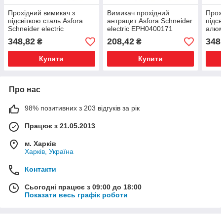
Прохідний вимикач з
Вимикач прохідний
Прох
підсвіткою сталь Asfora
антрацит Asfora Schneider
підс
Schneider electric
electric EPH0400171
алюм
EPH1500162
Schn
348,82
208,42
348
₴
₴
EPH
Купити
Купити
Про нас
98% позитивних з 203 відгуків за рік
Працює з 21.05.2013
м. Харків
Харків, Україна
Контакти
Сьогодні працює з 09:00 до 18:00
Показати весь графік роботи