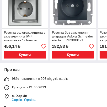
Розетка вологозахищена з
Розетка без заземлення
Розе
заземленням IP44
антрацит Asfora Schneider
зах
алюмінієва Schneider
electric EPH3000171
антр
electric Asfora
elec
456,14
182,83
191
₴
₴
EPH3100361
Купити
Купити
Про нас
98% позитивних з 206 відгуків за рік
Працює з 21.05.2013
м. Харків
Харків, Україна