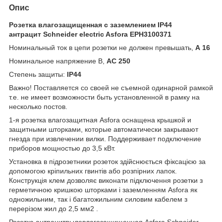
Опис
Розетка влагозащищенная с заземлением IP44
антрацит Schneider electric Asfora EPH3100371
Номинальный ток в цепи розетки не должен превышать,
А 16
Номинальное напряжение В,
АС 250
Степень защиты:
IP44
Важно! Поставляется со своей не съемной одинарной рамкой
т.е. не имеет возможности быть установленной в рамку на
несколько постов.
1-я розетка влагозащитная Asfora
оснащена крышкой и
защитными шторками, которые автоматически закрывают
гнезда при извлечении вилки. Поддерживает подключение
приборов мощностью до 3,5 кВт.
Установка в підрозетники розеток здійснюється фіксацією за
допомогою кріпильних гвинтів або розпірних лапок.
Конструкція клем дозволяє виконати підключення
розетки з
герметичною кришкою шторками і заземленням Asfora як
одножильним, так і багатожильним силовим кабелем з
перерізом жил до 2,5 мм2 .
Розетка антрацитпылевлагозащищенная Asfora Schneider