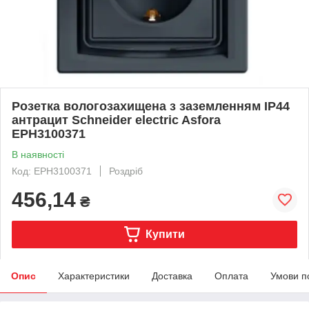
Розетка вологозахищена з заземленням IP44
антрацит Schneider electric Asfora
EPH3100371
В наявності
Код: EPH3100371
Роздріб
456,14
₴
Купити
Опис
Характеристики
Доставка
Оплата
Умови п