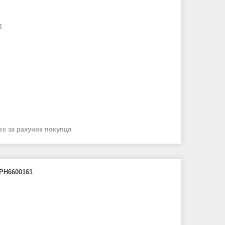
1
нів
за рахунок покупця
EPH6600161