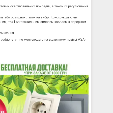
утових освітлювальних приладів, а також їх регулювання
в або розпірних лапок на вибір. Конструкція клем
ьним, так і багатожильним силовим кабелем з перерізом
амикання.
рафіолету і не желтеющего на відкритому повітрі ASA-