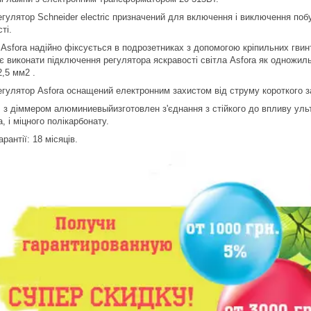
егулятор Schneider electric призначений для включення і виключення поб
ті.
Asfora надійно фіксується в подрозетниках з допомогою кріпильних гвинті
є виконати підключення регулятора яскравості світла Asfora як одножил
,5 мм2 .
егулятор Asfora оснащений електронним захистом від струму короткого з
 з діммером алюминиевыйизготовлен з'єднання з стійкого до впливу ульт
, і міцного полікарбонату.
арантії: 18 місяців.