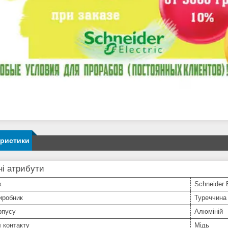
еристики
і атрибути
к
Schneider E
иробник
Туреччина
рпусу
Алюміній
 контакту
Мідь