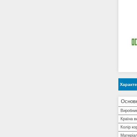
Характ
Основн
Виробни
Країна в
Колір ко
Матеріал