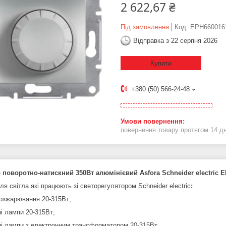
2 622,67 ₴
Під замовлення
Код:
EPH660016
Відправка з 22 серпня 2026
Купити
+380 (50) 566-24-48
повернення товару протягом 14 д
поворотно-натискний 350Вт алюмінієвий Asfora Schneider electric 
я світла які працюють зі светорегулятором Schneider electric
:
озжарювання 20-315Вт;
ні лампи 20-315Вт;
ні лампи з електронним трансформатором 20-315Вт.