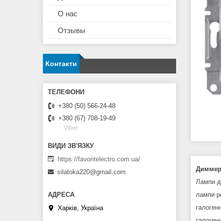
О нас
Отзывы
Контакти
+380 (50) 566-24-48
+380 (67) 708-19-49
Viber
https://favoritelectro.com.ua/
Диммер 
silatoka220@gmail.com
Лампи дл
лампи р
галоген
Харків, Україна
галоген