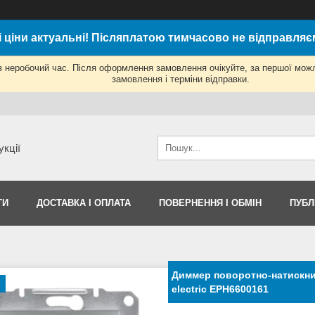
і ціни актуальні! Післяплатою тимчасово не відправляє
з неробочий час. Після оформлення замовлення очікуйте, за першої мож
замовлення і терміни відправки.
укції
ТИ
ДОСТАВКА І ОПЛАТА
ПОВЕРНЕННЯ І ОБМІН
ПУБЛ
Диммер поворотно-натискний
electric EPH6600161