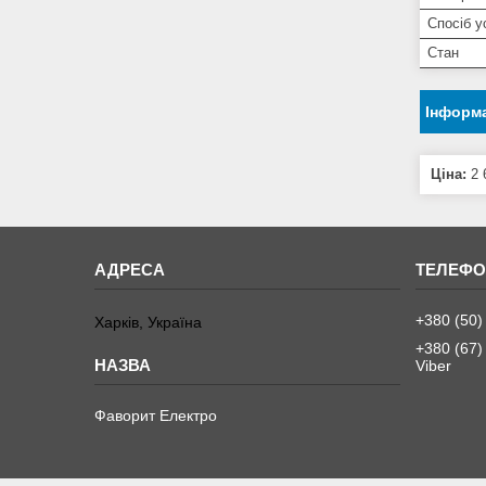
Спосіб у
Стан
Інформа
Ціна:
2 
+380 (50)
Харків, Україна
+380 (67)
Viber
Фаворит Електро