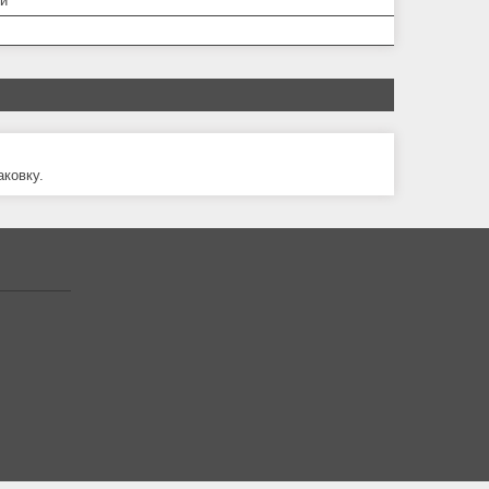
й
ковку.