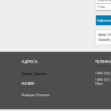
Спосіб у
Стан
Інформа
Ціна:
25
Спосіб 
+380 (50)
Харків, Україна
+380 (67)
Viber
Фаворит Електро