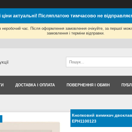
і ціни актуальні! Післяплатою тимчасово не відправляє
з неробочий час. Після оформлення замовлення очікуйте, за першої мож
замовлення і терміни відправки.
укції
ТИ
ДОСТАВКА І ОПЛАТА
ПОВЕРНЕННЯ І ОБМІН
ПУБЛ
Кнопковий вимикач двоклаві
EPH1100123