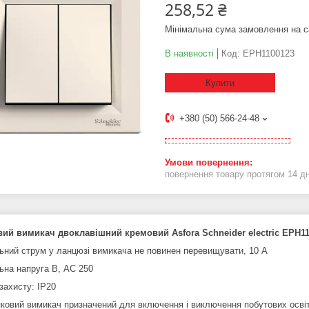
258,52 ₴
Мінімальна сума замовлення на с
В наявності
Код:
EPH1100123
Купити
+380 (50) 566-24-48
повернення товару протягом 14 д
ий вимикач двоклавішний кремовий Asfora Schneider electric EPH1
ьний струм у ланцюзі вимикача не повинен перевищувати, 10 А
ьна напруга В, АС 250
захисту:
IP20
пковий вимикач призначений для включення і виключення побутових осві