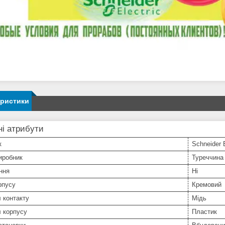
еристики
і атрибути
к
Schneider E
иробник
Туреччина
ння
Ні
рпусу
Кремовий
 контакту
Мідь
 корпусу
Пластик