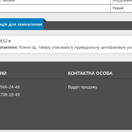
становки
Вбудовани
Новий
ція для замовлення
8,52 ₴
упаковки:
Кожна од. товару упакована в індивідуальну целофановую упа
 566-24-48
Відділ продажу
 708-19-49