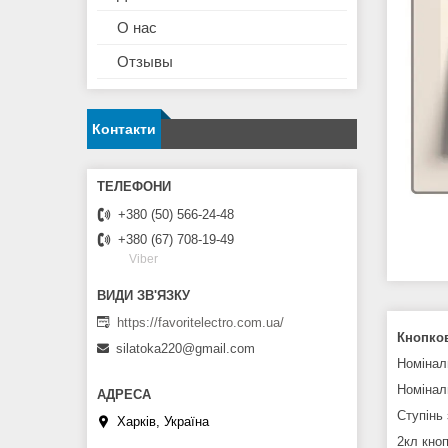
О нас
Отзывы
Контакти
+380 (50) 566-24-48
+380 (67) 708-19-49
Viber
https://favoritelectro.com.ua/
Кнопков
silatoka220@gmail.com
Номінал
Номінал
Ступінь 
Харків, Україна
2кл кно