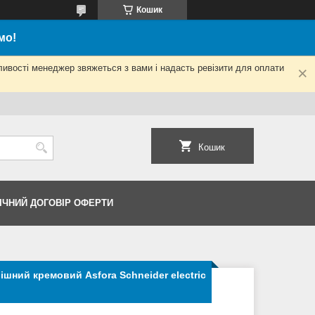
Кошик
мо!
ливості менеджер звяжеться з вами і надасть ревізити для оплати
Кошик
ІЧНИЙ ДОГОВІР ОФЕРТИ
шний кремовий Asfora Schneider electric