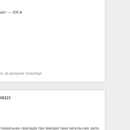
айті — 400 ₴
нів
за рахунок покупця
100123
тлювальних приладів при використанні імпульсних реле.