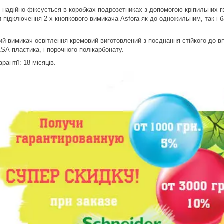
 надійно фіксується в коробках подрозетниках з допомогою кріпильних гв
и підключення 2-х кнопкового вимикача Asfora як до одножильним, так і
ий вимикач освітлення кремовий виготовлений з поєднання стійкого до в
ASA-пластика, і порочного полікарбонату.
арантії: 18 місяців.