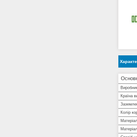
Характ
Основн
Виробни
Країна в
Заземле
Колір ко
Матеріал
Матеріал