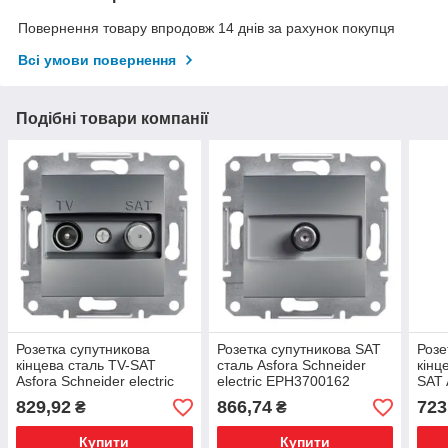
Повернення товару впродовж 14 днів за рахунок покупця
Всі умови повернення
Подібні товари компанії
Розетка супутникова
Розетка супутникова SAT
Розе
кінцева сталь TV-SAT
сталь Asfora Schneider
кінц
Asfora Schneider electric
electric EPH3700162
SAT 
EPH3400162
elec
829,92
866,74
723
₴
₴
Купити
Купити