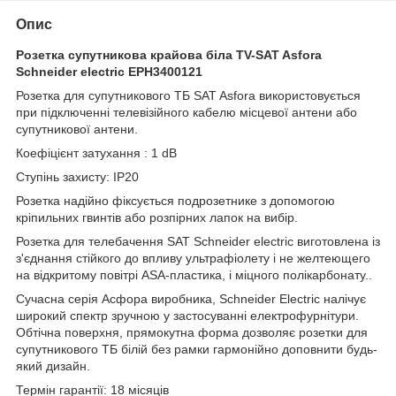
Опис
Розетка супутникова крайова біла TV-SAT Asfora
Schneider electric EPH3400121
Розетка для супутникового ТБ SAT Asfora використовується
при підключенні телевізійного кабелю місцевої антени або
супутникової антени.
Коефіцієнт затухання : 1 dB
Ступінь захисту: IP20
Розетка надійно фіксується подрозетнике з допомогою
кріпильних гвинтів або розпірних лапок на вибір.
Розетка для телебачення SAT Schneider electric виготовлена із
з'єднання стійкого до впливу ультрафіолету і не желтеющего
на відкритому повітрі ASA-пластика, і міцного полікарбонату..
Сучасна серія Асфора виробника, Schneider Electric налічує
широкий спектр зручною у застосуванні електрофурнітури.
Обтічна поверхня, прямокутна форма дозволяє розетки для
супутникового ТБ білій без рамки гармонійно доповнити будь-
який дизайн.
Термін гарантії: 18 місяців