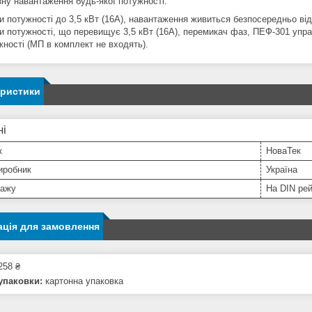
ну навантаження будь-якої потужності:
и потужності до 3,5 кВт (16А), навантаження живиться безпосередньо ві
и потужності, що перевищує 3,5 кВт (16А), перемикач фаз, ПЕФ-301 упра
жності (МП в комплект не входять).
еристики
ні
к
НоваТек
иробник
Україна
тажу
На DIN ре
ція для замовлення
258 ₴
упаковки:
картонна упаковка