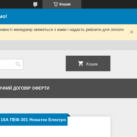
Кошик
мо!
ливості менеджер звяжеться з вами і надасть ревізити для оплати
Кошик
ІЧНИЙ ДОГОВІР ОФЕРТИ
 16А ПЕФ-301 Новатек Електро