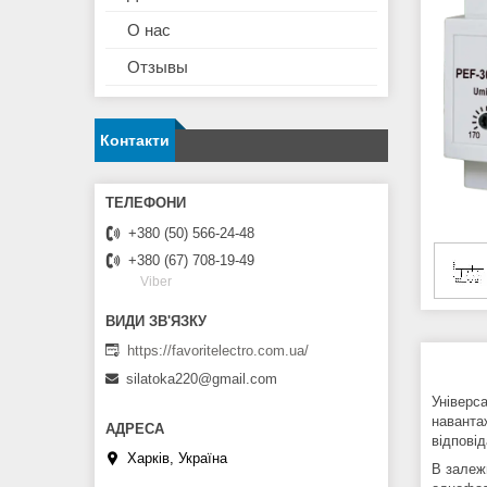
О нас
Отзывы
Контакти
+380 (50) 566-24-48
+380 (67) 708-19-49
Viber
https://favoritelectro.com.ua/
silatoka220@gmail.com
Універс
наванта
відпові
Харків, Україна
В залежн