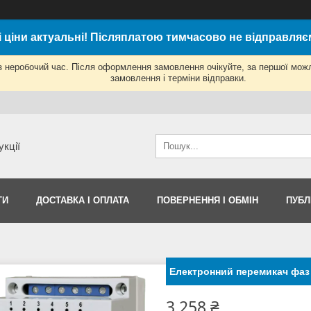
і ціни актуальні! Післяплатою тимчасово не відправляє
з неробочий час. Після оформлення замовлення очікуйте, за першої мож
замовлення і терміни відправки.
укції
ТИ
ДОСТАВКА І ОПЛАТА
ПОВЕРНЕННЯ І ОБМІН
ПУБЛ
Електронний перемикач фаз
3 258 ₴