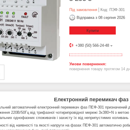
Під замовлення
Код:
ПЭФ-301
Відправка з 08 серпня 2026
Купити
+380 (50) 566-24-48
повернення товару протягом 14 д
Електронний перемикач фаз
альний автоматичний електронний перемикач фаз ПЕФ-301 призначений д
ження 220В/50Гц від трифазної чотирипровідної мережі 3х380+N з метою
дальних однофазних споживачів і захисту їх від неприпустимих коливань 
ості від наявності та якості напруги на фазах ПЕФ-301 автоматично роби