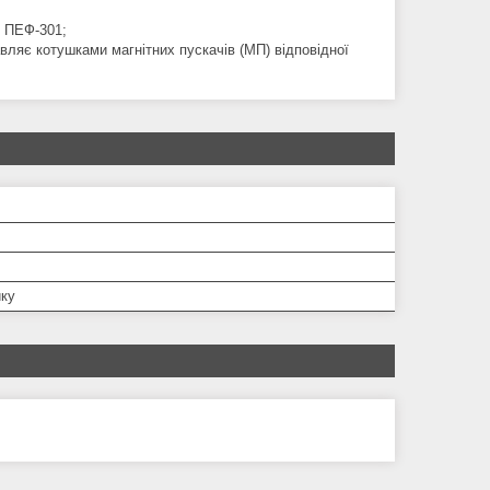
д ПЕФ-301;
вляє котушками магнітних пускачів (МП) відповідної
йку