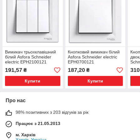
Вимикач трьохклавішний
Кнопковий вимикач білий
Кноп
білий Asfora Schneider
Asfora Schneider electric
двок
electric EPH2100121
EPH0700121
Schn
EPH
191,57
187,20
310
₴
₴
Купити
Купити
Про нас
98% позитивних з 203 відгуків за рік
Працює з 21.05.2013
м. Харків
Харків, Україна