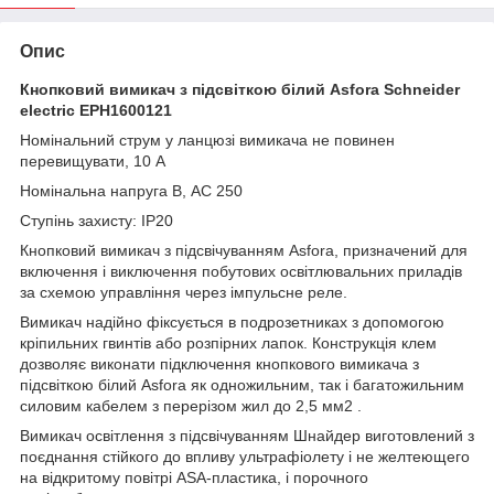
Опис
Кнопковий вимикач з підсвіткою білий Asfora Schneider
electric EPH1600121
Номінальний струм у ланцюзі вимикача не повинен
перевищувати, 10 А
Номінальна напруга В, АС 250
Ступінь захисту: IP20
Кнопковий вимикач з підсвічуванням Asfora, призначений для
включення і виключення побутових освітлювальних приладів
за схемою управління через імпульсне реле.
Вимикач надійно фіксується в подрозетниках з допомогою
кріпильних гвинтів або розпірних лапок. Конструкція клем
дозволяє виконати підключення кнопкового вимикача з
підсвіткою білий Asfora як одножильним, так і багатожильним
силовим кабелем з перерізом жил до 2,5 мм2 .
Вимикач освітлення з підсвічуванням Шнайдер виготовлений з
поєднання стійкого до впливу ультрафіолету і не желтеющего
на відкритому повітрі ASA-пластика, і порочного