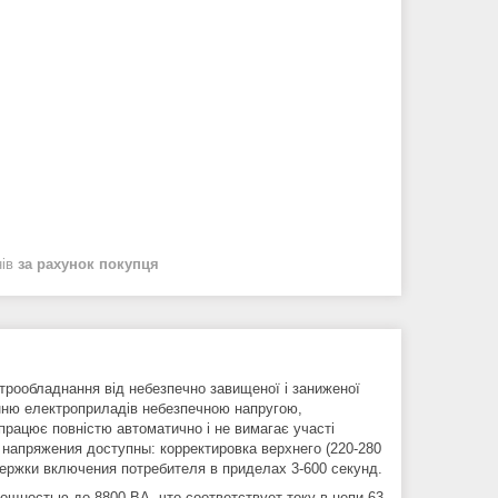
нів
за рахунок покупця
ктрообладнання від небезпечно завищеної і заниженої
анню електроприладів небезпечною напругою,
 працює повністю автоматично і не вимагає участі
 напряжения доступны: корректировка верхнего (220-280
держки включения потребителя в приделах 3-600 секунд.
ощностью до 8800 ВА, что соответствует току в цепи 63