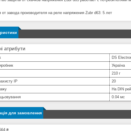
я от завода производителя на реле напряжения Zubr d63: 5 лет
еристики
і атрибути
к
DS Electro
иробник
Україна
210 г
захисту IP
20
тажу
На DIN ре
ацьовування
0.04 мс
ція для замовлення
664 ₴