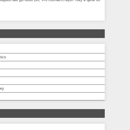
nics
йку