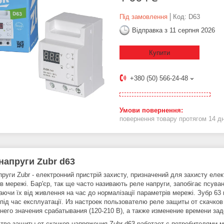
Під замовлення
Код:
D63
Відправка з 11 серпня 2026
Купити
+380 (50) 566-24-48
повернення товару протягом 14 д
напруги Zubr d63
пруги Zubr - електронний пристрій захисту, призначений для захисту еле
 в мережі. Бар'єр, так ще часто називають реле напруги, запобігає псув
аючи їх від живлення на час до нормалізації параметрів мережі. Зубр 63
під час експлуатації. Из настроек пользователю реле защиты от скачков
жнего значения срабатывания (120-210 В), а также изменение времени за
тво защиты от скачков напряжения Zubr d63 работает с потребителями м