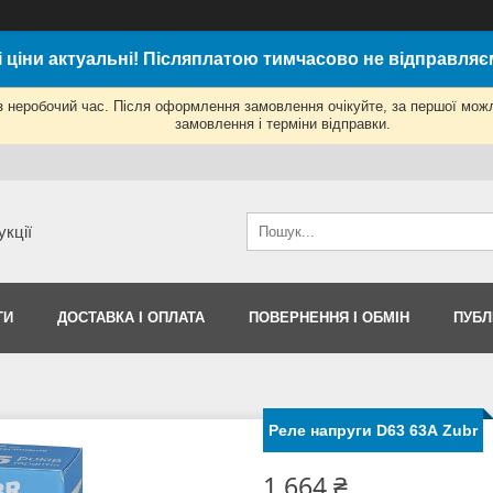
і ціни актуальні! Післяплатою тимчасово не відправляє
з неробочий час. Після оформлення замовлення очікуйте, за першої мож
замовлення і терміни відправки.
укції
ТИ
ДОСТАВКА І ОПЛАТА
ПОВЕРНЕННЯ І ОБМІН
ПУБЛ
Реле напруги D63 63А Zubr
1 664 ₴