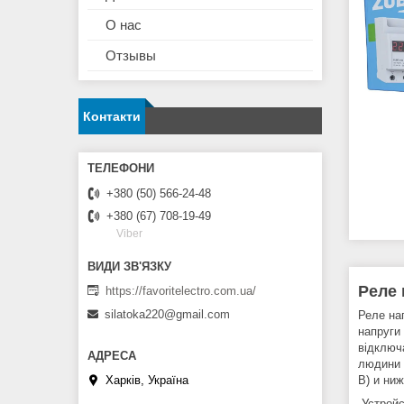
О нас
Отзывы
Контакти
+380 (50) 566-24-48
+380 (67) 708-19-49
Viber
Реле 
https://favoritelectro.com.ua/
silatoka220@gmail.com
Реле на
напруги
відключ
людини 
Харків, Україна
В) и ни
Устройс