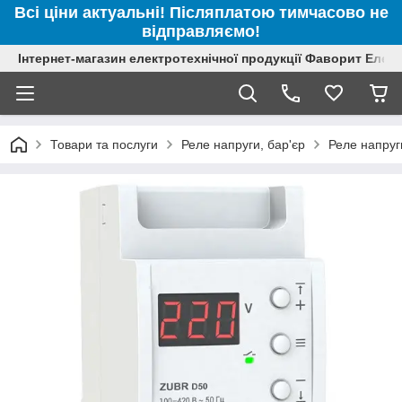
Всі ціни актуальні! Післяплатою тимчасово не
відправляємо!
Інтернет-магазин електротехнічної продукції Фаворит Елек
Товари та послуги
Реле напруги, бар'єр
Реле напруги