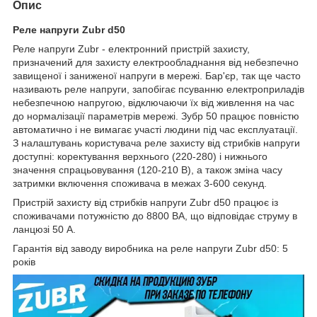
Опис
Реле напруги Zubr d50
Реле напруги Zubr - електронний пристрій захисту,
призначений для захисту електрообладнання від небезпечно
завищеної і заниженої напруги в мережі. Бар'єр, так ще часто
називають реле напруги, запобігає псуванню електроприладів
небезпечною напругою, відключаючи їх від живлення на час
до нормалізації параметрів мережі. Зубр 50 працює повністю
автоматично і не вимагає участі людини під час експлуатації.
З налаштувань користувача реле захисту від стрибків напруги
доступні: коректування верхнього (220-280) і нижнього
значення спрацьовування (120-210 В), а також зміна часу
затримки включення споживача в межах 3-600 секунд.
Пристрій захисту від стрибків напруги Zubr d50 працює із
споживачами потужністю до 8800 ВА, що відповідає струму в
ланцюзі 50 А.
Гарантія від заводу виробника на реле напруги Zubr d50: 5
років