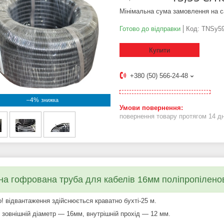
Мінімальна сума замовлення на с
Готово до відправки
Код:
TNSy59
Купити
+380 (50) 566-24-48
–4%
повернення товару протягом 14 д
на гофрована труба для кабелів 16мм поліпропіленов
! відвантаження здійснюється краватно бухті-25 м.
: зовнішній діаметр — 16мм, внутрішній прохід — 12 мм.