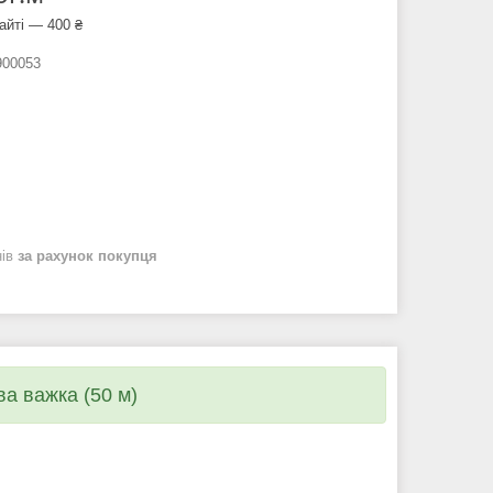
айті — 400 ₴
00053
нів
за рахунок покупця
а важка (50 м)