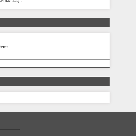
игналізації.
tems