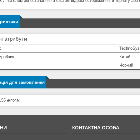
х ліній електропостачання та систем відеоспостереження, інтернету або с
еристики
і атрибути
к
TechnoSys
иробник
Китай
Чорний
ція для замовлення
,55 ₴/пог.м