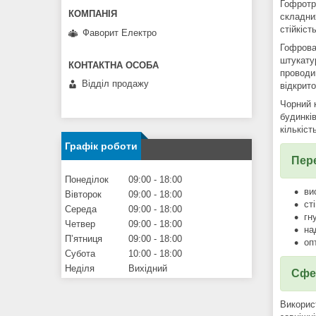
Гофротр
складни
стійкіст
Фаворит Електро
Гофрова
штукату
проводи
Відділ продажу
відкрит
Чорний к
будинкі
кількіс
Графік роботи
Пер
Понеділок
09:00
18:00
ви
Вівторок
09:00
18:00
ст
Середа
09:00
18:00
гн
Четвер
09:00
18:00
на
Пʼятниця
09:00
18:00
оп
Субота
10:00
18:00
Неділя
Вихідний
Сфер
Викорис