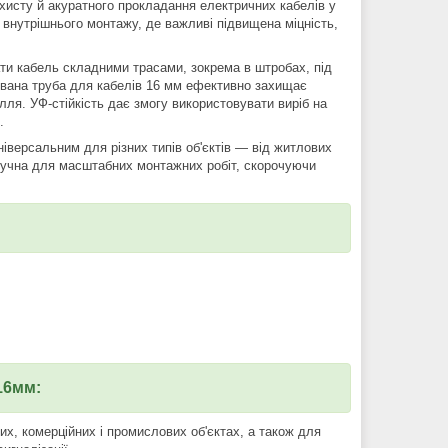
хисту й акуратного прокладання електричних кабелів у
 внутрішнього монтажу, де важливі підвищена міцність,
ати кабель складними трасами, зокрема в штробах, під
ована труба для кабелів 16 мм ефективно захищає
лля. УФ-стійкість дає змогу використовувати виріб на
.
універсальним для різних типів об'єктів — від житлових
зручна для масштабних монтажних робіт, скорочуючи
16мм:
х, комерційних і промислових об'єктах, а також для