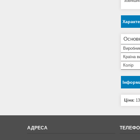
зовнішні
Характ
Основн
Виробни
Країна в
Колір
Інформа
Ціна:
13