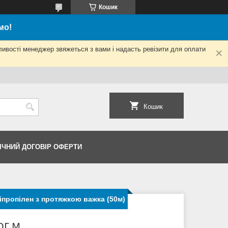
Кошик
мо!
ливості менеджер звяжеться з вами і надасть ревізити для оплати
Кошик
ІЧНИЙ ДОГОВІР ОФЕРТИ
пропілен з протяжкою важка (50м)
ог.м