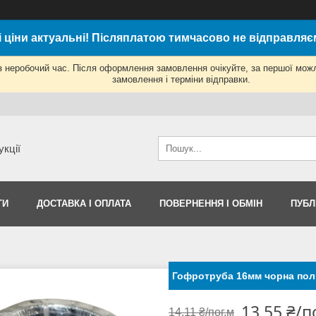
і ціни актуальні! Післяплатою тимчасово не відправляє
з неробочий час. Після оформлення замовлення очікуйте, за першої мож
замовлення і терміни відправки.
укції
ТИ
ДОСТАВКА І ОПЛАТА
ПОВЕРНЕННЯ І ОБМІН
ПУБЛ
Гофротруба 16мм чорна полі
13,55 ₴/п
14,11 ₴/пог.м