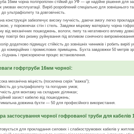
уба 16мм чорна поліпропілен стійкий до УФ — це надійне рішення для за
х умовах експлуатації. Виріб розроблений спеціально для зовнішнього та
ь до ультрафіолету та довговічність.
на конструкція забезпечує високу гнучкість, даючи змогу легко проклад
ркою, у порожнечах стін і стель. Завдяки міцному матеріалу чорна гофр
ну від механічних пошкоджень, вологи, пилу та негативного впливу довкі
ому повітрі без ризику руйнування під впливом сонячного випромінювання
олір додатково підвищує стійкість до зовнішніх чинників і робить виріб 
в до комерційних і промислових приміщень. Бухта завдовжки 50 метрів 
ть з'єднань і прискорюючи процес встановлення.
еваги гофртруби 16мм чорної:
сока механічна міцність (посилена серія "важка");
ійкість до ультрафіолету та погодних умов;
учкість для монтажу на складних ділянках;
дійний захист кабелю від пошкоджень;
тимальна довжина бухти — 50 для професійного використання.
а застосування чорної гофрованої труби для кабелів 
товується для прокладання силових і слабкострумових кабелів у житлови