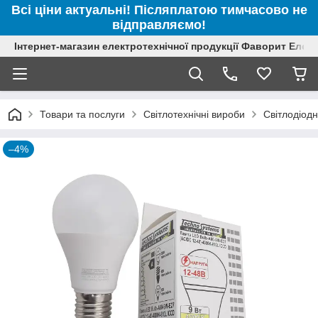
Всі ціни актуальні! Післяплатою тимчасово не
відправляємо!
Інтернет-магазин електротехнічної продукції Фаворит Елек
Товари та послуги
Світлотехнічні вироби
Світлодіодн
–4%