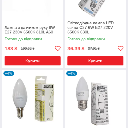
Світлодіодна лампа LED
Лампа з датчиком руху 9W
свічка C37 6W E27 220V
E27 230V 6500K 810L A60
6500K 630L
Готово до відправки
Готово до відправки
183
36,39
₴
₴
190,62 ₴
37,91 ₴
Купити
Купити
–4%
–4%