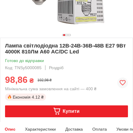
Лампа світлодіодна 12В-24В-36В-48В Е27 9Вт
4000К 810Лм А60 AC/DC Led
Готово до відправки
Код: TNSy5000085
Роздріб
98,86
₴
102,98 ₴
Мінімальна сума замовлення на сайті — 400 ₴
Економія
4.12 ₴
Купити
Опис
Характеристики
Доставка
Оплата
Умови п