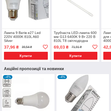
Лампа 9 Ватів е27 Led
Трубчаста LED-лампа 600
Лам
220V 4000K 810L A60
мм G13 6400K 9 Вт 220 В
для 
Silver
810L T8 світлодіодна
4000
Silver
37,96
69,03
42,
₴
₴
39,54 ₴
71,91 ₴
Купити
Купити
Акційні пропозиції та новинки
–4%
–4%