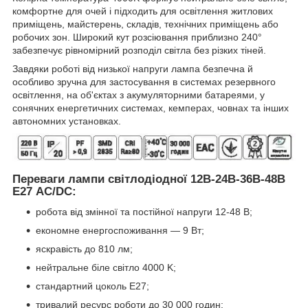
комфортне для очей і підходить для освітлення житлових
приміщень, майстерень, складів, технічних приміщень або
робочих зон. Широкий кут розсіювання приблизно 240°
забезпечує рівномірний розподіл світла без різких тіней.
Завдяки роботі від низької напруги лампа безпечна й
особливо зручна для застосування в системах резервного
освітлення, на об'єктах з акумуляторними батареями, у
сонячних енергетичних системах, кемперах, човнах та інших
автономних установках.
Переваги лампи світлодіодної 12В-24В-36В-48В
Е27 AC/DC:
робота від змінної та постійної напруги 12-48 В;
економне енергоспоживання — 9 Вт;
яскравість до 810 лм;
нейтральне біле світло 4000 K;
стандартний цоколь E27;
тривалий ресурс роботи до 30 000 годин;