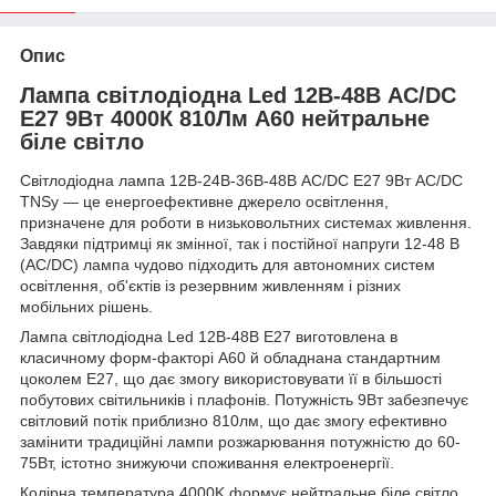
Опис
Лампа світлодіодна Led 12В-48В AC/DC
Е27 9Вт 4000К 810Лм А60 нейтральне
біле світло
Світлодіодна лампа 12В-24В-36В-48В AC/DC Е27 9Вт AC/DC
TNSy — це енергоефективне джерело освітлення,
призначене для роботи в низьковольтних системах живлення.
Завдяки підтримці як змінної, так і постійної напруги 12-48 В
(AC/DC) лампа чудово підходить для автономних систем
освітлення, об'єктів із резервним живленням і різних
мобільних рішень.
Лампа світлодіодна Led 12В-48В Е27 виготовлена в
класичному форм-факторі A60 й обладнана стандартним
цоколем E27, що дає змогу використовувати її в більшості
побутових світильників і плафонів. Потужність 9Вт забезпечує
світловий потік приблизно 810лм, що дає змогу ефективно
замінити традиційні лампи розжарювання потужністю до 60-
75Вт, істотно знижуючи споживання електроенергії.
Колірна температура 4000K формує нейтральне біле світло,