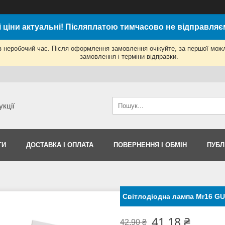
і ціни актуальні! Післяплатою тимчасово не відправляє
з неробочий час. Після оформлення замовлення очікуйте, за першої мож
замовлення і терміни відправки.
укції
ТИ
ДОСТАВКА І ОПЛАТА
ПОВЕРНЕННЯ І ОБМІН
ПУБЛ
Світлодіодна лампа Mr16 GU 
41,18 ₴
42,90 ₴