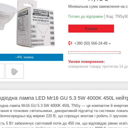
Мінімальна сума замовлення на с
Готово до відправки
Код:
TNSy50
Купити
+380 (50) 566-24-48
–4%
повернення товару протягом 14 д
одіодна лампа LED Mr16 GU 5.3 5W 4000K 450L нейтр
іодна лампа Mr16 GU 5.3 5W 4000K 450L TNSy — це компактне й енергое
тання в точкових світильниках, декоративній підсвітці та системах лока
безпосередньо від мережі 220 В, що спрощує монтаж і робить її зручною
сть 5 Вт забезпечує світловий потік до 450 лм, що відповідає рівню осв