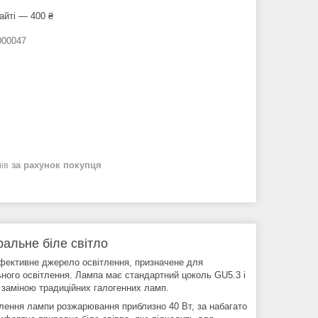
айті — 400 ₴
00047
нів
за рахунок покупця
альне біле світло
фективне джерело освітлення, призначене для
льного освітлення. Лампа має стандартний цоколь GU5.3 і
 заміною традиційних галогенних ламп.
ітлення лампи розжарювання приблизно 40 Вт, за набагато