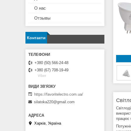
О нас
Отзывы
Контакти
+380 (50) 566-24-48
+380 (67) 708-19-49
Viber
https://favoritelectro.com.ua/
Світл
silatoka220@gmail.com
Світлод
викорис
працює 
Харків, Україна
Потужні