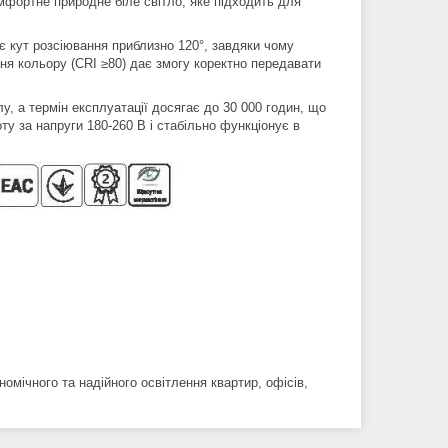
фортне природне біле світло, яке підходить для
 кут розсіювання приблизно 120°, завдяки чому
ння кольору (CRI ≥80) дає змогу коректно передавати
у, а термін експлуатації досягає до 30 000 годин, що
у за напруги 180-260 В і стабільно функціонує в
мічного та надійного освітлення квартир, офісів,