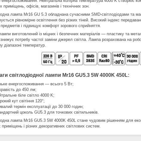
 енергоспоживання. Нейтральна колірна температура 4000 K створює ком
 приміщень, офісів, магазинів і технічних зон.
іодна лампа Mr16 GU 5.3 обладнана сучасними SMD-світлодіодами та має
ується рівномірне освітлення без різких тіней. Високий індекс передава
 предметів і підвищує комфорт зорового сприйняття.
ампи виготовлений із міцних і безпечних матеріалів — пластику та метал
 знижує потребу частої заміни джерел світла. Лампа розрахована на робот
у діапазоні температур.
аги світлодіодної лампи Mr16 GU5.3 5W 4000K 450L:
зьке енергоспоживання — всього 5 Вт;
кравість до 450 лм;
йтральне біле світло 4000 K;
рокий кут світіння 120°;
ивалий термін експлуатації до 30 000 годин;
андартний цоколь GU5.3 для точкових світильників.
іодна лампа Mr16 GU5.3 5W 4000K 450L стане чудовим рішенням для еконо
х приміщень і різних декоративних світлових систем.