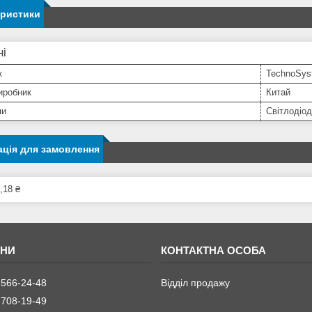
еристики
ні
к
TechnoSys
иробник
Китай
пи
Світлодіо
ція для замовлення
,18 ₴
 566-24-48
Відділ продажу
 708-19-49