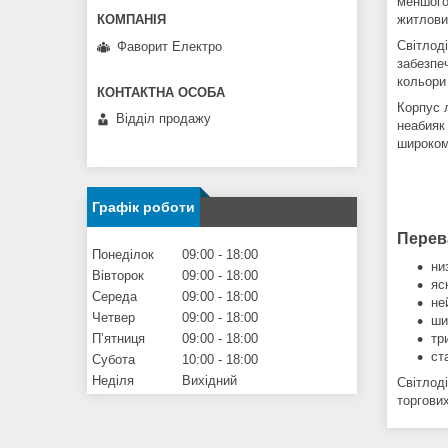
меншого
житлових
Світлод
Фаворит Електро
забезпеч
кольори
Корпус л
Відділ продажу
неабияк
широком
Графік роботи
Перев
Понеділок
09:00
18:00
ни
Вівторок
09:00
18:00
яс
Середа
09:00
18:00
не
Четвер
09:00
18:00
ши
тр
Пʼятниця
09:00
18:00
ст
Субота
10:00
18:00
Неділя
Вихідний
Світлод
торгови