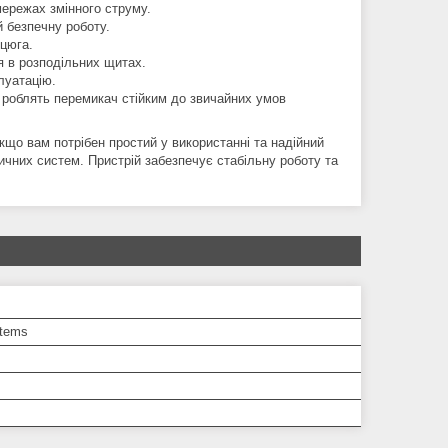
мережах змінного струму.
й безпечну роботу.
нцюга.
я в розподільних щитах.
луатацію.
0 роблять перемикач стійким до звичайних умов
кщо вам потрібен простий у використанні та надійний
чних систем. Пристрій забезпечує стабільну роботу та
tems