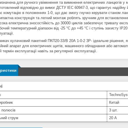
изначена для ручного увімкнення та вимкнення електричних ланцюгів у 
готовлений відповідно до вимог ДСТУ IEC 60947-3, що гарантує надійну 
є комутацію в положеннях 1-0, що дає змогу гнучко керувати станом ла
мпактна конструкція та легкий монтаж роблять зручним для встановленн
сока електрична зносостійкість до 30000 циклів забезпечує тривалу експ
бочий температурний діапазон від -25 °C до +45 °C і ступінь захисту IP2
уатації.
микач кулачковий пакетний ПКП20-33/В 20А 1-0-2 3Р- ідеальне рішення, я
ійний апарат для електричних щитів, машинного обладнання або автомати
 термін експлуатації навіть за регулярної експлуатації.
еристики
ні
к
TechnoSys
иробник
Китай
ь полюсів
3 шт.
ьний струм
20 А