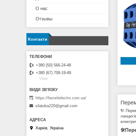
О нас
Отзывы
Контакти
+380 (50) 566-24-48
+380 (67) 708-19-49
Viber
https://favoritelectro.com.ua/
Перем
silatoka220@gmail.com
🔌 Пере
ланцюгі
електри
Харків, Україна
🛠Пере