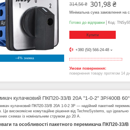
301,98 ₴
314,56 ₴
Мінімальна сума замовлення на с
Готово до відправки
Код:
TNSy55
Купити
+380 (50) 566-24-48
–4%
повернення товару протягом 14 д
икач кулачковий ПКП20-33/В 20А "1-0-2" 3Р/400B 60°
микач кулачковий ПКП20-33/В 20А 1-0-2 3Р — надійний пакетний перемика
в. Це високоякісне комутаційне рішення від TechnoSystems, що ідеально
чних схемах із номінальним струмом до 20 А.
ваги та особливості пакетного перемикача ПКП20-33/В 2