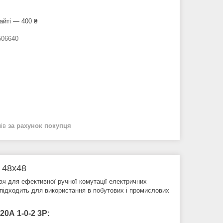
айті — 400 ₴
06640
нів
за рахунок покупця
 48х48
ч для ефективної ручної комутації електричних
 підходить для використання в побутових і промислових
0А 1-0-2 3Р: