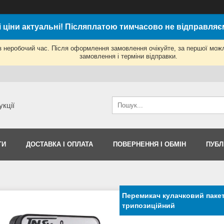
і ціни актуальні! Післяплатою тимчасово не відправляє
з неробочий час. Після оформлення замовлення очікуйте, за першої мож
замовлення і терміни відправки.
укції
ТИ
ДОСТАВКА І ОПЛАТА
ПОВЕРНЕННЯ І ОБМІН
ПУБЛ
Перемикач кулачковий пакет
трипозиційний