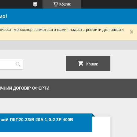
Кошик
мо!
ливості менеджер звяжеться з вами і надасть ревізити для оплати
Кошик
ІЧНИЙ ДОГОВІР ОФЕРТИ
ний ПКП20-33/В 20А 1-0-2 3Р 400B