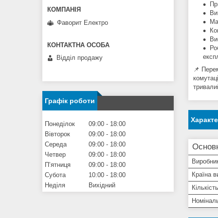
Пр
Ви
Ма
Фаворит Електро
Ко
Ви
Ро
експл
Відділ продажу
📌 Пере
комутац
тривалий
Графік роботи
Характ
Понеділок
09:00
18:00
Вівторок
09:00
18:00
Середа
09:00
18:00
Основ
Четвер
09:00
18:00
Виробни
Пʼятниця
09:00
18:00
Країна в
Субота
10:00
18:00
Неділя
Вихідний
Кількіст
Номінал