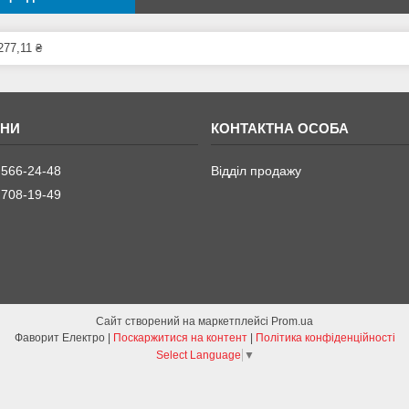
277,11 ₴
 566-24-48
Відділ продажу
 708-19-49
Сайт створений на маркетплейсі
Prom.ua
Фаворит Електро |
Поскаржитися на контент
|
Політика конфіденційності
Select Language
▼