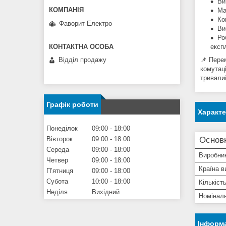
Ви
Ма
Ко
Фаворит Електро
Ви
Ро
експл
Відділ продажу
📌 Пере
комутац
тривалий
Графік роботи
Характ
Понеділок
09:00
18:00
Вівторок
09:00
18:00
Основ
Середа
09:00
18:00
Виробни
Четвер
09:00
18:00
Країна в
Пʼятниця
09:00
18:00
Субота
10:00
18:00
Кількіст
Неділя
Вихідний
Номінал
Інформа