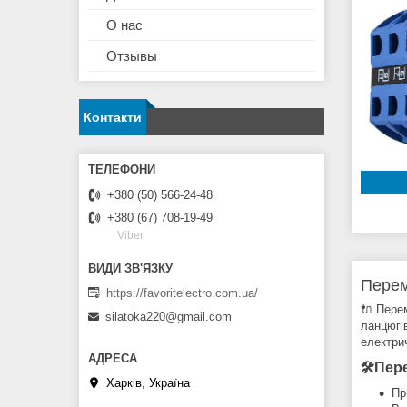
О нас
Отзывы
Контакти
+380 (50) 566-24-48
+380 (67) 708-19-49
Viber
Перем
https://favoritelectro.com.ua/
🔌 Пере
silatoka220@gmail.com
ланцюгі
електри
🛠Пере
Харків, Україна
Пр