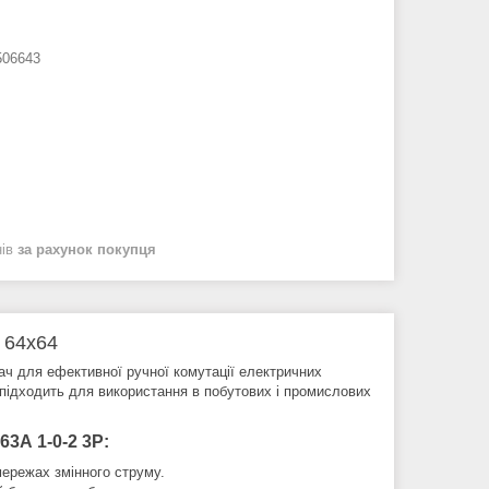
06643
нів
за рахунок покупця
 64х64
ч для ефективної ручної комутації електричних
 підходить для використання в побутових і промислових
3А 1-0-2 3Р:
мережах змінного струму.