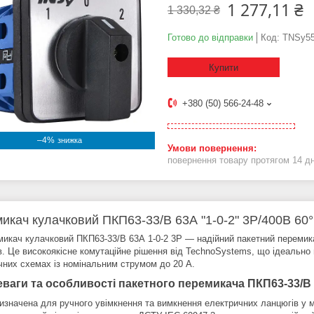
1 277,11 ₴
1 330,32 ₴
Готово до відправки
Код:
TNSy55
Купити
+380 (50) 566-24-48
–4%
повернення товару протягом 14 д
икач кулачковий ПКП63-33/В 63А "1-0-2" 3Р/400B 60°
микач кулачковий ПКП63-33/В 63А 1-0-2 3Р — надійний пакетний перемика
в. Це високоякісне комутаційне рішення від TechnoSystems, що ідеально
чних схемах із номінальним струмом до 20 А.
ваги та особливості пакетного перемикача ПКП63-33/В 6
изначена для ручного увімкнення та вимкнення електричних ланцюгів у 