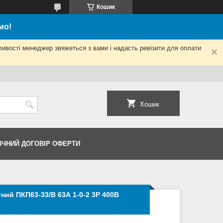
Кошик
мо!
ливості менеджер звяжеться з вами і надасть ревізити для оплати
Кошик
ІЧНИЙ ДОГОВІР ОФЕРТИ
ний ПКП63-33/В 63А 1-0-2 3Р 400B