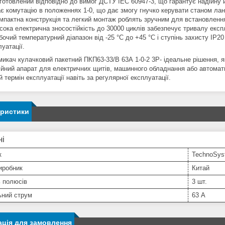
готовлений відповідно до вимог ДСТУ IEC 60947-3, що гарантує надійну 
є комутацію в положеннях 1-0, що дає змогу гнучко керувати станом ла
мпактна конструкція та легкий монтаж роблять зручним для встановленн
сока електрична зносостійкість до 30000 циклів забезпечує тривалу експ
бочий температурний діапазон від -25 °C до +45 °C і ступінь захисту IP2
уатації.
микач кулачковий пакетний ПКП63-33/В 63А 1-0-2 3Р- ідеальне рішення, я
ійний апарат для електричних щитів, машинного обладнання або автомати
 термін експлуатації навіть за регулярної експлуатації.
еристики
ні
к
TechnoSys
иробник
Китай
ь полюсів
3 шт.
ьний струм
63 А
ція для замовлення