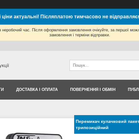
і ціни актуальні! Післяплатою тимчасово не відправляє
з неробочий час. Після оформлення замовлення очікуйте, за першої мож
замовлення і терміни відправки.
укції
ТИ
ДОСТАВКА І ОПЛАТА
ПОВЕРНЕННЯ І ОБМІН
ПУБЛ
Перемикач кулачковий пакет
трипозиційний