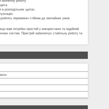
й безпечну роботу.
нцюга.
я в розподільних щитах.
луатацію.
0 роблять перемикач стійким до звичайних умов
кщо вам потрібен простий у використанні та надійний
чних систем. Пристрій забезпечує стабільну роботу та
tems