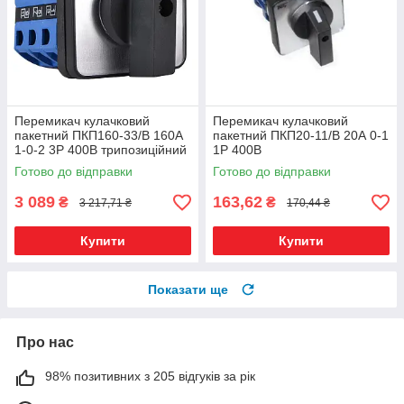
Перемикач кулачковий
Перемикач кулачковий
пакетний ПКП160-33/В 160А
пакетний ПКП20-11/В 20А 0-1
1-0-2 3Р 400B трипозиційний
1Р 400B
Готово до відправки
Готово до відправки
3 089
163,62
₴
₴
3 217,71 ₴
170,44 ₴
Купити
Купити
Показати ще
Про нас
98% позитивних з 205 відгуків за рік