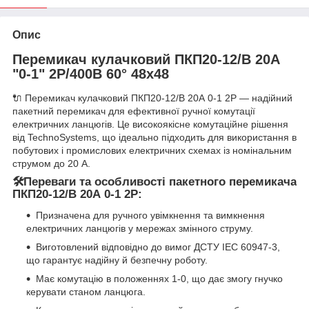
Опис
Перемикач кулачковий ПКП20-12/В 20А
"0-1" 2Р/400B 60° 48х48
🔌 Перемикач кулачковий ПКП20-12/В 20А 0-1 2Р — надійний
пакетний перемикач для ефективної ручної комутації
електричних ланцюгів. Це високоякісне комутаційне рішення
від TechnoSystems, що ідеально підходить для використання в
побутових і промислових електричних схемах із номінальним
струмом до 20 А.
🛠Переваги та особливості пакетного перемикача
ПКП20-12/В 20А 0-1 2Р:
Призначена для ручного увімкнення та вимкнення
електричних ланцюгів у мережах змінного струму.
Виготовлений відповідно до вимог ДСТУ IEC 60947-3,
що гарантує надійну й безпечну роботу.
Має комутацію в положеннях 1-0, що дає змогу гнучко
керувати станом ланцюга.