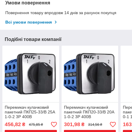
Умови повернення
Повернення товару впродовж 14 днів за рахунок покупця
Всі умови повернення
Подібні товари компанії
Перемикач кулачковий
Перемикач кулачковий
Пере
пакетний ПКП25-33/В 25А
пакетний ПКП20-33/В 20А
паке
1-0-2 3Р 400B
1-0-2 3Р 400B
0-1 
трипозиційний
трипозиційний
456,82
301,98
163
₴
₴
475,85 ₴
314,56 ₴