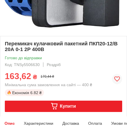
Перемикач кулачковий пакетний ПКП20-12/В
20А 0-1 2Р 400B
Готово до відправки
Код: TNSy5506630
Роздріб
163,62
₴
170,44 ₴
Мінімальна сума замовлення на сайті — 400 ₴
Економія
6.82 ₴
Купити
Опис
Характеристики
Доставка
Оплата
Умови п