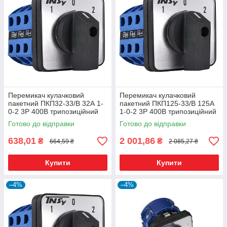
Перемикач кулачковий
Перемикач кулачковий
пакетний ПКП32-33/В 32А 1-
пакетний ПКП125-33/В 125А
0-2 3Р 400B трипозиційний
1-0-2 3Р 400B трипозиційний
Готово до відправки
Готово до відправки
638,01
2 001,86
₴
₴
664,59 ₴
2 085,27 ₴
Купити
Купити
–4%
–4%