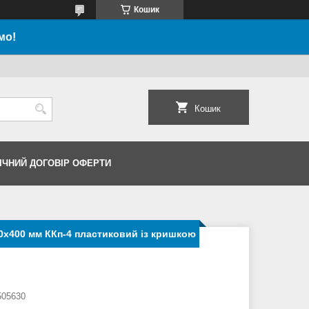
Кошик
мо!
Кошик
ІЧНИЙ ДОГОВІР ОФЕРТИ
0х400 мм ККп-4 пластиковий із кришкою
05630