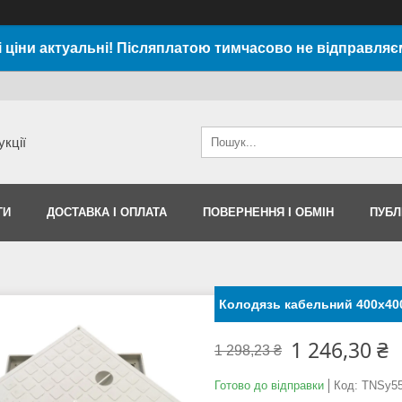
і ціни актуальні! Післяплатою тимчасово не відправляє
укції
ТИ
ДОСТАВКА І ОПЛАТА
ПОВЕРНЕННЯ І ОБМІН
ПУБЛ
Колодязь кабельний 400х40
1 246,30 ₴
1 298,23 ₴
Готово до відправки
Код:
TNSy55