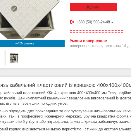
Купити
+380 (50) 566-24-48
–4%
повернення товару протягом 14 д
язь кабельний пластиковий із кришкою 400х400х400
ь кабельний пластиковий ККп-4 з кришкою 400×400×400 мм Tnsy надійне т
их вузлів. Цей компактний кабельний свердловина виготовлений із довгов
них впливів і зовнішніх погодних умов.
льно підходить для прокладання та обслуговування низьковольтних кабелі
ових, так і в професійних інженерних мережах. Зручна квадратна форма
нтувати виріб у ґрунт або під асфальт, а міцна кришка забезпечує захист
овий корпус вирізняється низькою пористістю і стійкий до екстремальни