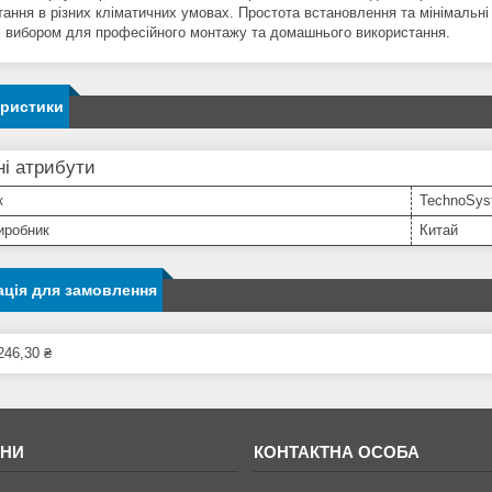
тання в різних кліматичних умовах. Простота встановлення та мінімальн
 вибором для професійного монтажу та домашнього використання.
еристики
і атрибути
к
TechnoSys
иробник
Китай
ція для замовлення
246,30 ₴