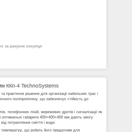
нів
за рахунок покупця
мм ККп-4 TechnoSystems
а практичне рішення для організації кабельних трас і
ічного поліпропілену, що забезпечує стійкість до
в, телефонних ліній, мережевих дротів і сигналізації як
 й оптимальні габарити 400×400×400 мм дають змогу
 від потрапляння сміття і води.
х температур, що робить його придатним для