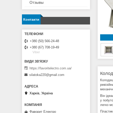
Отзывы
Контакти
+380 (50) 566-24-48
+380 (67) 708-19-49
Viber
https://favoritelectro.com.ua/
Колод
silatoka220@gmail.com
Колодец
ревізійн
механіч
Харків, Україна
Він ідеа
у побут
легко мо
Пластик
Фаворит Електро