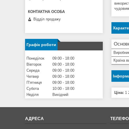
викорис
чудовим
Відділ продажу
Характ
Основн
Графік роботи
Виробни
Понеділок
09:00
18:00
Країна в
Вівторок
09:00
18:00
Середа
09:00
18:00
Інформа
Четвер
09:00
18:00
Пʼятниця
09:00
18:00
Субота
10:00
18:00
Ціна:
1 
Неділя
Вихідний