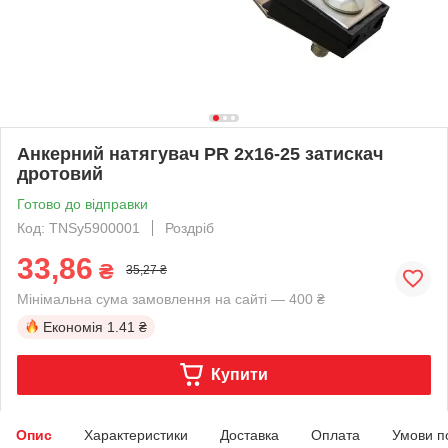
Анкерний натягувач PR 2х16-25 затискач
дротовий
Готово до відправки
Код: TNSy5900001
Роздріб
33,86
₴
35,27 ₴
Мінімальна сума замовлення на сайті — 400 ₴
Економія
1.41 ₴
Купити
Опис
Характеристики
Доставка
Оплата
Умови п