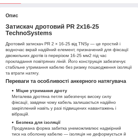
Опис
Затискач дротовий PR 2х16-25
TechnoSystems
Дротовий затискач PR 2 × 16-25 від TNSy — це простий і
водночас вкрай надійний елемент, призначений для фіксації
двожильних дротів із перерізом 16-25 мм2 під час
прокладання повітряних ліній. Його конструкція забезпечує
стабільне утримання кабелю без ризику пошкодження ізоляції
та втрати натягу.
Переваги та особливості анкерного натягувача
Міцне утримання дроту
Металева дротяна петля забезпечує високу силу
фіксації, завдяки чому кабель залишається надійно
закріплений навіть у разі підвищених навантажень і
вібрацій.
Безпека для ізоляції
Продумана форма забитка унеможливлює надмірний
тиск на оболонку кабелю — ізоляція не деформується й