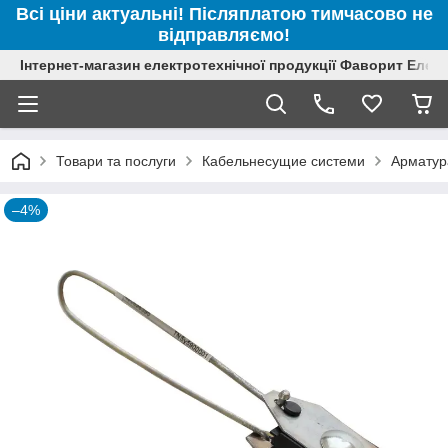
Всі ціни актуальні! Післяплатою тимчасово не
відправляємо!
Інтернет-магазин електротехнічної продукції Фаворит Елек
Товари та послуги
Кабельнесущие системи
Арматур
–4%