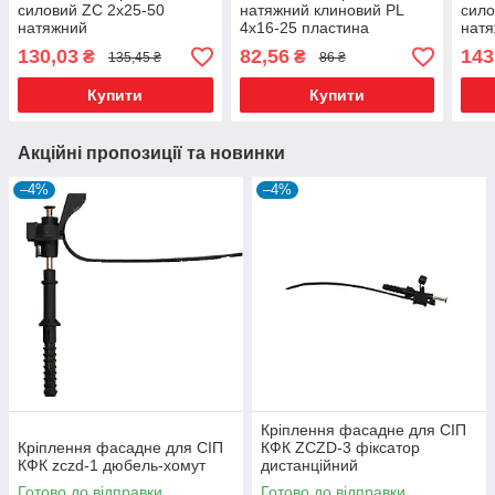
силовий ZC 2х25-50
натяжний клиновий PL
сило
натяжний
4х16-25 пластина
нат
130,03
82,56
143
₴
₴
135,45 ₴
86 ₴
Купити
Купити
Акційні пропозиції та новинки
–4%
–4%
Кріплення фасадне для СІП
Кріплення фасадне для СІП
КФК ZCZD-3 фіксатор
КФК zczd-1 дюбель-хомут
дистанційний
Готово до відправки
Готово до відправки