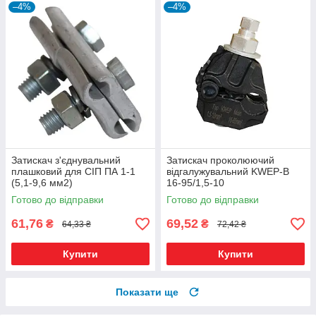
–4%
–4%
Затискач з'єднувальний
Затискач проколюючий
плашковий для СІП ПА 1-1
відгалужувальний KWEP-B
(5,1-9,6 мм2)
16-95/1,5-10
Готово до відправки
Готово до відправки
61,76
69,52
₴
₴
64,33 ₴
72,42 ₴
Купити
Купити
Показати ще