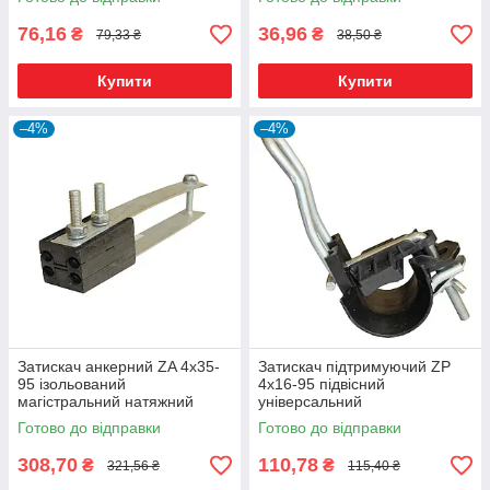
76,16
36,96
₴
₴
79,33 ₴
38,50 ₴
Купити
Купити
–4%
–4%
Затискач анкерний ZA 4х35-
Затискач підтримуючий ZP
95 ізольований
4х16-95 підвісний
магістральний натяжний
універсальний
Готово до відправки
Готово до відправки
308,70
110,78
₴
₴
321,56 ₴
115,40 ₴