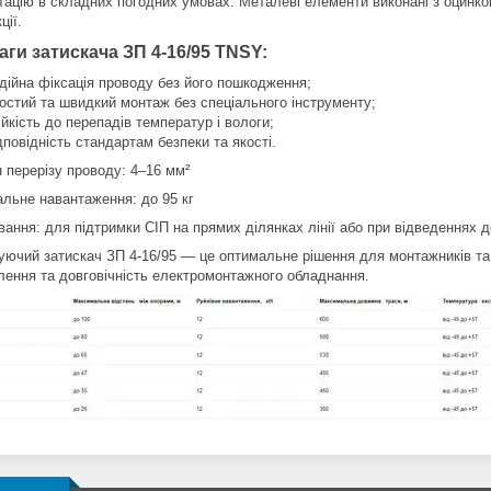
ацію в складних погодних умовах. Металеві елементи виконані з оцинкова
ції.
ги затискача ЗП 4-16/95 TNSY:
дійна фіксація проводу без його пошкодження;
остий та швидкий монтаж без спеціального інструменту;
ійкість до перепадів температур і вологи;
дповідність стандартам безпеки та якості.
н перерізу проводу: 4–16 мм²
льне навантаження: до 95 кг
вання: для підтримки СІП на прямих ділянках лінії або при відведеннях д
уючий затискач ЗП 4-16/95 — це оптимальне рішення для монтажників та ен
лення та довговічність електромонтажного обладнання.