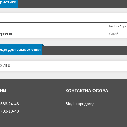
еристики
ні
к
TechnoSys
иробник
Китай
ція для замовлення
0,78 ₴
 566-24-48
Відділ продажу
 708-19-49