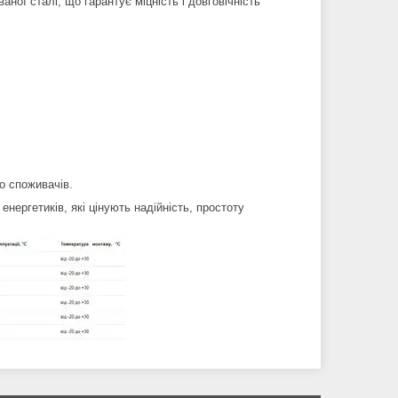
ної сталі, що гарантує міцність і довговічність
о споживачів.
ергетиків, які цінують надійність, простоту