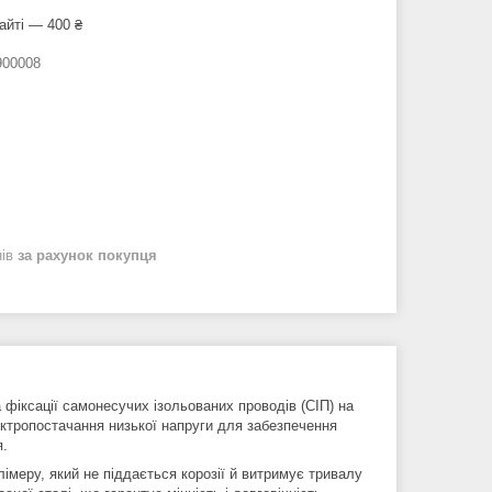
айті — 400 ₴
00008
нів
за рахунок покупця
фіксації самонесучих ізольованих проводів (СІП) на
ектропостачання низької напруги для забезпечення
я.
лімеру, який не піддається корозії й витримує тривалу