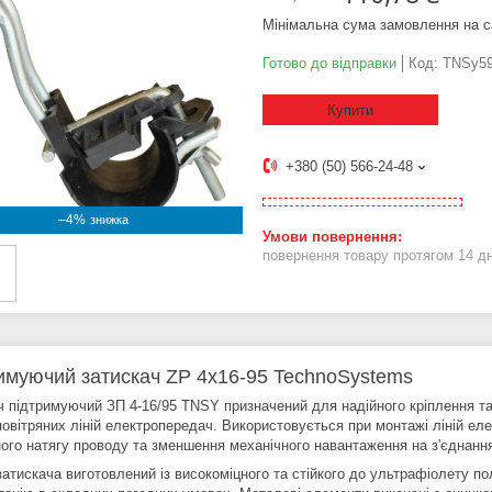
Мінімальна сума замовлення на с
Готово до відправки
Код:
TNSy59
Купити
+380 (50) 566-24-48
–4%
повернення товару протягом 14 д
имуючий затискач ZP 4х16-95 TechnoSystems
ч підтримуючий ЗП 4-16/95 TNSY призначений для надійного кріплення та 
повітряних ліній електропередач. Використовується при монтажі ліній ел
ного натягу проводу та зменшення механічного навантаження на з'єднанн
атискача виготовлений із високоміцного та стійкого до ультрафіолету по