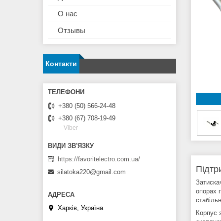
О нас
Отзывы
Контакти
+380 (50) 566-24-48
+380 (67) 708-19-49
Viber
https://favoritelectro.com.ua/
Підтр
silatoka220@gmail.com
Затиска
опорах 
стабіль
Харків, Україна
Корпус з