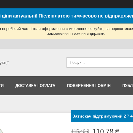
і ціни актуальні! Післяплатою тимчасово не відправляє
з неробочий час. Після оформлення замовлення очікуйте, за першої мож
замовлення і терміни відправки.
укції
ТИ
ДОСТАВКА І ОПЛАТА
ПОВЕРНЕННЯ І ОБМІН
ПУБЛ
Затискач підтримуючий ZP 4
110,78 ₴
115,40 ₴