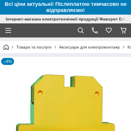
Всі ціни актуальні! Післяплатою тимчасово не
відправляємо!
Інтернет-магазин електротехнічної продукції Фаворит Елек
Товари та послуги
Аксесуари для електромонтажу
К
–4%