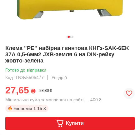
Клема "PE" набірна гвинтова КНГз-SAK-6EK
37А 0,5-6мм2 JXB-земля 6 на DIN-рейку
жовто-зелена
Готово до відправки
Код: TNSy5505477
Роздріб
27,65
₴
28,80 ₴
Мінімальна сума замовлення на сайті — 400 ₴
Економія
1.15 ₴
Купити