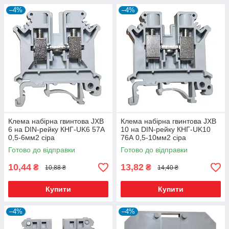
–4%
–4%
Клема набірна гвинтова JXB
Клема набірна гвинтова JXB
6 на DIN-рейку КНГ-UK6 57А
10 на DIN-рейку КНГ-UK10
0,5-6мм2 сіра
76А 0,5-10мм2 сіра
Готово до відправки
Готово до відправки
10,44
13,82
₴
₴
10,88 ₴
14,40 ₴
Купити
Купити
–4%
–4%