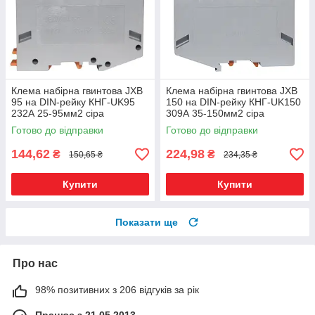
Клема набірна гвинтова JXB
Клема набірна гвинтова JXB
95 на DIN-рейку КНГ-UK95
150 на DIN-рейку КНГ-UK150
232А 25-95мм2 сіра
309А 35-150мм2 сіра
Готово до відправки
Готово до відправки
144,62
224,98
₴
₴
150,65 ₴
234,35 ₴
Купити
Купити
Показати ще
Про нас
98% позитивних з 206 відгуків за рік