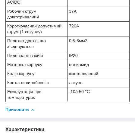
AC/DC
Робочий струм
37А
довготривалиий
Короткочасний допустимий
720А
струм (1 секунду)
Перетин дротів, що
0,5-6мм2
з`єдннуються
Пиловологозахист
IP20
Матеріал корпусу
полиамид
Колір корпусу
жовто-зелений
Контакти вироблені з
латунь
Експлуатація при
-10/+50 °C
температурах
Приховати
Характеристики