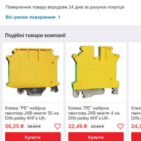
Повернення товару впродовж 14 днів за рахунок покупця
Всі умови повернення
Подібні товари компанії
Клема "PE" набірна
Клема "PE" набірна
Клем
гвинтова JXB-земля 35 на
гвинтова JXB-земля 4 на
гвин
DIN-рейку КНГз-UK-
DIN-рейку КНГз-UK-
DIN-
USLKG-35 125А 6-35мм2
USLKG-5 34А 0,2-4мм2
USL
56,25
22,49
24,
₴
₴
58,59 ₴
23,43 ₴
жовто-зелена
жовто-зелена
жовт
Купити
Купити