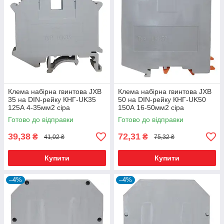
Клема набірна гвинтова JXB
Клема набірна гвинтова JXB
35 на DIN-рейку КНГ-UK35
50 на DIN-рейку КНГ-UK50
125А 4-35мм2 сіра
150А 16-50мм2 сіра
Готово до відправки
Готово до відправки
39,38
72,31
₴
₴
41,02 ₴
75,32 ₴
Купити
Купити
–4%
–4%