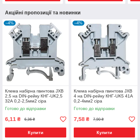
Акційні пропозиції та новинки
–4%
–4%
Клема набірна гвинтова JXB
Клема набірна гвинтова JXB
2,5 на DIN-рейку КНГ-UK2,5
4 на DIN-рейку КНГ-UK5 41А
32А 0,2-2,5мм2 сіра
0,2-4мм2 сіра
Готово до відправки
Готово до відправки
6,11
7,58
₴
₴
6,36 ₴
7,90 ₴
Купити
Купити