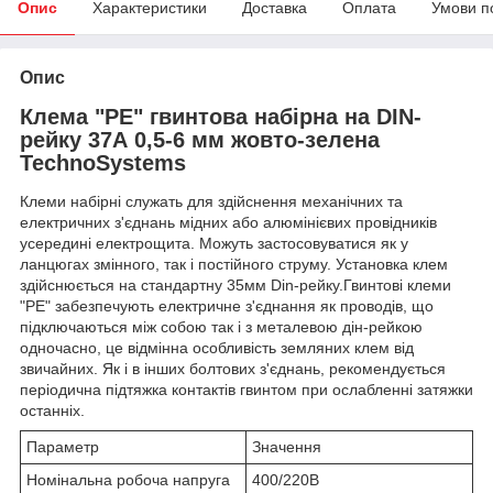
Опис
Характеристики
Доставка
Оплата
Умови п
Опис
Клема "PE" гвинтова набірна на DIN-
рейку 37А 0,5-6 мм жовто-зелена
TechnoSystems
Клеми набірні служать для здійснення механічних та
електричних з'єднань мідних або алюмінієвих провідників
усередині електрощита. Можуть застосовуватися як у
ланцюгах змінного, так і постійного струму. Установка клем
здійснюється на стандартну 35мм Din-рейку.Гвинтові клеми
"PE" забезпечують електричне з'єднання як проводів, що
підключаються між собою так і з металевою дін-рейкою
одночасно, це відмінна особливість земляних клем від
звичайних. Як і в інших болтових з'єднань, рекомендується
періодична підтяжка контактів гвинтом при ослабленні затяжки
останніх.
Параметр
Значення
Номінальна робоча напруга
400/220В