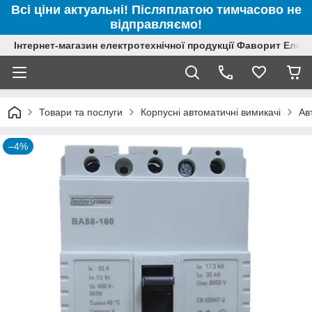
Всі ціни актуальні! Післяплатою тимчасово не
відправляємо!
Інтернет-магазин електротехнічної продукції Фаворит Елек
Товари та послуги
Корпусні автоматичні вимикачі
Ав
–4%