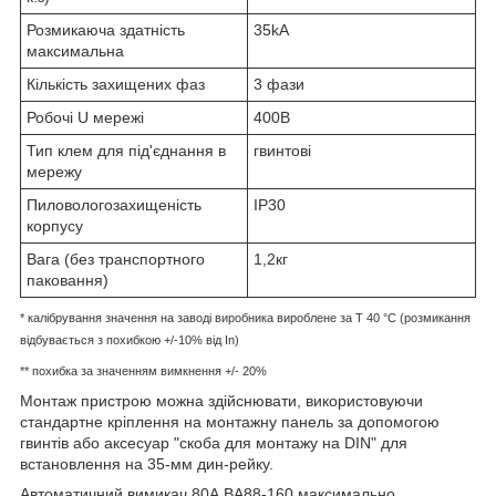
Розмикаюча здатність
35kA
максимальна
Кількість захищених фаз
3 фази
Робочі U мережі
400В
Тип клем для під'єднання в
гвинтові
мережу
Пиловологозахищеність
IP30
корпусу
Вага (без транспортного
1,2кг
паковання)
* калібрування значення на заводі виробника вироблене за T 40 °C (розмикання
відбувається з похибкою +/-10% від In)
** похибка за значенням вимкнення +/- 20%
Монтаж пристрою можна здійснювати, використовуючи
стандартне кріплення на монтажну панель за допомогою
гвинтів або аксесуар "скоба для монтажу на DIN" для
встановлення на 35-мм дин-рейку.
Автоматичний вимикач 80А ВА88-160 максимально