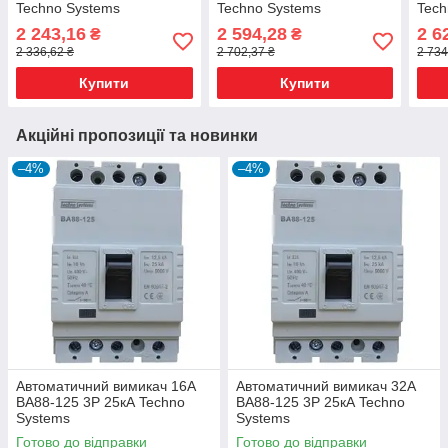
Techno Systems
Techno Systems
Tech
2 243,16
2 594,28
2 6
₴
₴
2 336,62 ₴
2 702,37 ₴
2 734
Купити
Купити
Акційні пропозиції та новинки
–4%
–4%
Автоматичний вимикач 16А
Автоматичний вимикач 32А
ВА88-125 3Р 25кА Techno
ВА88-125 3Р 25кА Techno
Systems
Systems
Готово до відправки
Готово до відправки