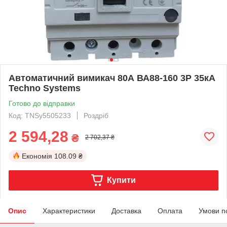
Автоматичний вимикач 80А ВА88-160 3Р 35кА
Techno Systems
Готово до відправки
Код: TNSy5505233
Роздріб
2 594,28
₴
2 702,37 ₴
Економія
108.09 ₴
Купити
Опис
Характеристики
Доставка
Оплата
Умови п