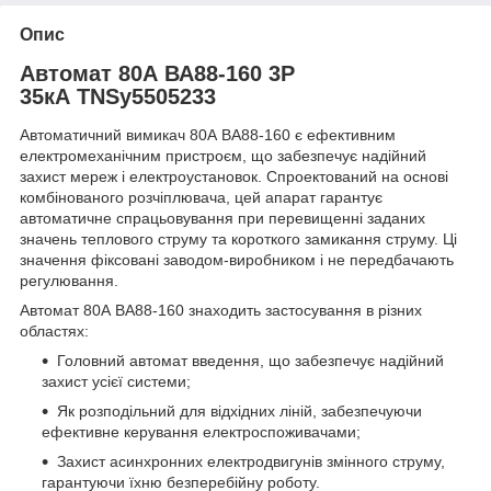
Опис
Автомат 80А ВА88-160 3Р
35кА TNSy5505233
Автоматичний вимикач 80А ВА88-160 є ефективним
електромеханічним пристроєм, що забезпечує надійний
захист мереж і електроустановок. Спроектований на основі
комбінованого розчіплювача, цей апарат гарантує
автоматичне спрацьовування при перевищенні заданих
значень теплового струму та короткого замикання струму. Ці
значення фіксовані заводом-виробником і не передбачають
регулювання.
Автомат 80А ВА88-160 знаходить застосування в різних
областях:
Головний автомат введення, що забезпечує надійний
захист усієї системи;
Як розподільний для відхідних ліній, забезпечуючи
ефективне керування електроспоживачами;
Захист асинхронних електродвигунів змінного струму,
гарантуючи їхню безперебійну роботу.