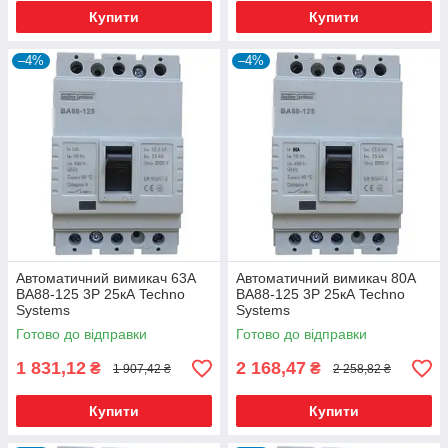
Купити
Купити
–4%
–4%
Автоматичний вимикач 63А
Автоматичний вимикач 80А
ВА88-125 3Р 25кА Techno
ВА88-125 3Р 25кА Techno
Systems
Systems
Готово до відправки
Готово до відправки
1 831,12
2 168,47
₴
₴
1 907,42 ₴
2 258,82 ₴
Купити
Купити