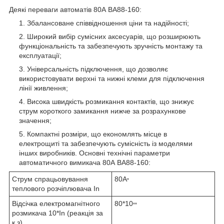
Деякі переваги автоматів 80А ВА88-160:
Збалансоване співвідношення ціни та надійності;
Широкий вибір сумісних аксесуарів, що розширюють
функціональність та забезпечують зручність монтажу та
експлуатації;
Універсальність підключення, що дозволяє
використовувати верхні та нижні клеми для підключення
лінії живлення;
Висока швидкість розмикання контактів, що знижує
струм короткого замикання нижче за розрахункове
значення;
Компактні розміри, що економлять місце в
електрощиті та забезпечують сумісність із моделями
інших виробників. Основні технічні параметри
автоматичного вимикача 80А ВА88-160:
Струм спрацьовування
80А
*
теплового розчіплювача In
Відсічка електромагнітного
80*10
**
розмикача 10*In (реакція за
к.з)