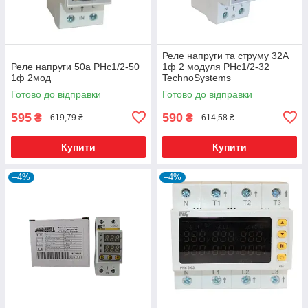
Реле напруги та струму 32A
Реле напруги 50а РНс1/2-50
1ф 2 модуля РНс1/2-32
1ф 2мод
TechnoSystems
Готово до відправки
Готово до відправки
595
590
₴
₴
619,79 ₴
614,58 ₴
Купити
Купити
–4%
–4%