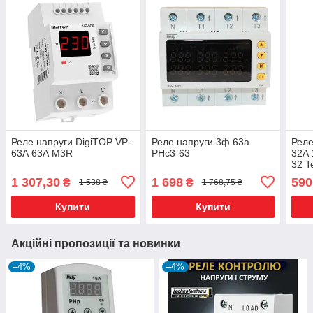
Реле напруги DigiTOP VP-
Реле напруги 3ф 63а
Реле
63А 63А M3R
РНс3-63
32A 
32 T
1 307,30
1 698
590
₴
₴
1 538 ₴
1 768,75 ₴
Купити
Купити
Акційні пропозиції та новинки
–4%
–4%