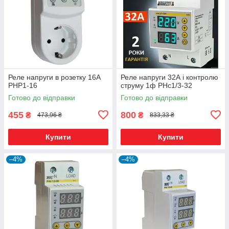
Реле напруги в розетку 16А
Реле напруги 32А і контролю
РНР1-16
струму 1ф РНс1/3-32
Готово до відправки
Готово до відправки
455
800
₴
₴
473,96 ₴
833,33 ₴
Купити
Купити
–4%
–4%