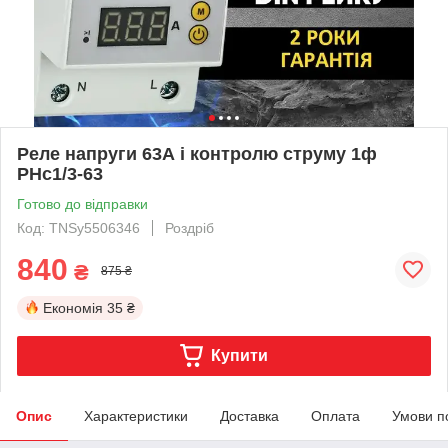
Реле напруги 63А і контролю струму 1ф
РНс1/3-63
Готово до відправки
Код: TNSy5506346
Роздріб
840
₴
875 ₴
Економія
35 ₴
Купити
Опис
Характеристики
Доставка
Оплата
Умови п