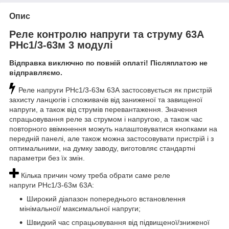
Опис
Реле контролю напруги та струму 63А
РНс1/3-63м 3 модулі
Відправка виключно по повній оплаті! Післяплатою не
відправляємо.
Реле напруги РНс1/3-63м 63А застосовується як пристрій
захисту ланцюгів і споживачів від заниженої та завищеної
напруги, а також від струмів перевантаження. Значення
спрацьовування реле за струмом і напругою, а також час
повторного ввімкнення можуть налаштовуватися кнопками на
передній панелі, але також можна застосовувати пристрій і з
оптимальними, на думку заводу, виготовляє стандартні
параметри без їх змін.
Кілька причин чому треба обрати саме реле
напруги РНс1/3-63м 63А:
Широкий діапазон попереднього встановлення
мінімальної/ максимальної напруги;
Швидкий час спрацьовування від підвищеної/зниженої