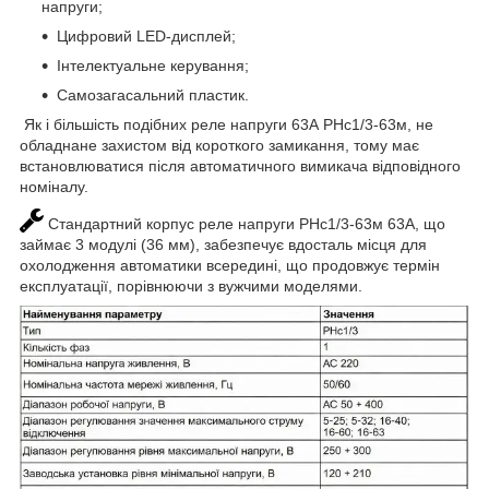
напруги;
Цифровий LED-дисплей;
Інтелектуальне керування;
Самозагасальний пластик.
Як і більшість подібних реле напруги 63А РНс1/3-63м, не
обладнане захистом від короткого замикання, тому має
встановлюватися після автоматичного вимикача відповідного
номіналу.
Стандартний корпус реле напруги РНс1/3-63м 63А, що
займає 3 модулі (36 мм), забезпечує вдосталь місця для
охолодження автоматики всередині, що продовжує термін
експлуатації, порівнюючи з вужчими моделями.