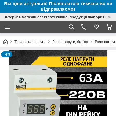
Всі ціни актуальні! Післяплатою тимчасово не
відправляємо!
Інтернет-магазин електротехнічної продукції Фаворит Елек
Товари та послуги
Реле напруги, бар'єр
Реле напруг
–4%