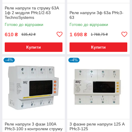
Реле напруги та струму 63A
1ф 2 модуля РНс1/2-63
Реле напруги 3ф 63а РНс3-
TechnoSystems
63
Готово до відправки
Готово до відправки
610
1 698
₴
₴
635,42 ₴
1 768,75 ₴
Купити
Купити
–4%
–4%
Реле напруги 3 фази 100А
3 фазне реле напруги 125 А
РНс3-100 з контролем струму
РНс3-125