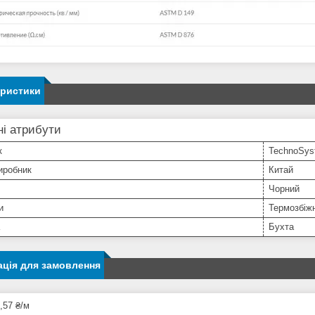
еристики
і атрибути
к
TechnoSys
иробник
Китай
Чорний
и
Термозбіж
Бухта
ція для замовлення
,57 ₴/м