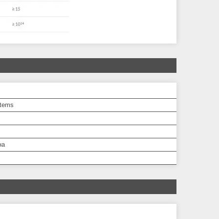
tems
на