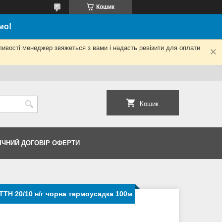
Кошик
мо!
ливості менеджер звяжеться з вами і надасть ревізити для оплати
Кошик
ІЧНИЙ ДОГОВІР ОФЕРТИ
ТН 20/10 н/г чорна термоусадка 100м