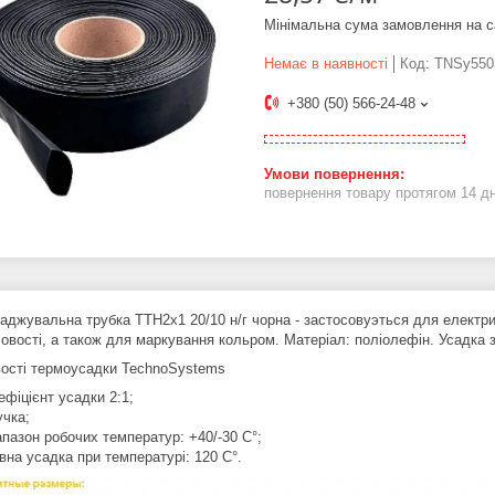
Мінімальна сума замовлення на с
Немає в наявності
Код:
TNSy550
+380 (50) 566-24-48
повернення товару протягом 14 д
джувальна трубка ТТН2х1 20/10 н/г чорна - застосовуэться для електричн
овості, а також для маркування кольром. Матеріал: поліолефін. Усадка 
ості термоусадки TechnoSystems
ефіцієнт усадки 2:1;
учка;
апазон робочих температур: +40/-30 C°;
вна усадка при температурі: 120 C°.