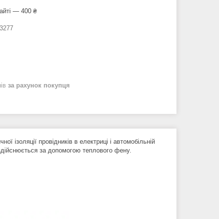
айті — 400 ₴
3277
нів
за рахунок покупця
ої ізоляції провідників в електриці і автомобільній
здійснюється за допомогою теплового фену.