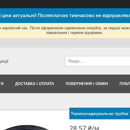
і ціни актуальні! Післяплатою тимчасово не відправляє
з неробочий час. Після оформлення замовлення очікуйте, за першої мож
замовлення і терміни відправки.
укції
ТИ
ДОСТАВКА І ОПЛАТА
ПОВЕРНЕННЯ І ОБМІН
ПУБЛ
Термоусаджувальна трубка Т
28,57 ₴/м