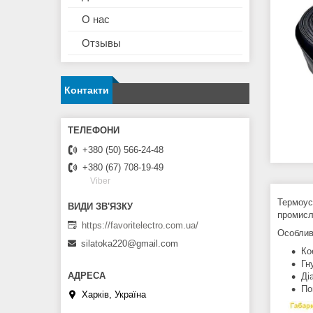
О нас
Отзывы
Контакти
+380 (50) 566-24-48
+380 (67) 708-19-49
Viber
Термоуса
промисл
https://favoritelectro.com.ua/
Особлив
silatoka220@gmail.com
Ко
Гн
Ді
По
Харків, Україна