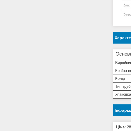
Характ
Основн
Виробни
Країна в
Колір
Тип труб
Упаковка
Інформа
Ціна:
28