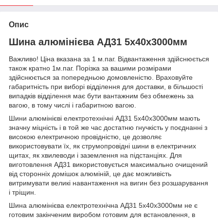
Опис
Шина алюмінієва АД31 5х40х3000мм
Важливо! Ціна вказана за 1 м.паг. Відвантаження здійснюється
також кратно 1м.паг. Порізка за вашими розмірами
здійснюється за попередньою домовленістю. Враховуйте
габаритність при виборі відділення для доставки, в більшості
випадків відділення має бути вантажним без обмежень за
вагою, в тому числі і габаритною вагою.
Шини алюмінієві електротехнічні АД31 5х40х3000мм мають
значну міцність і в той же час достатню гнучкість у поєднанні з
високою електричною провідністю, це дозволяє
використовувати їх, як струмопровідні шини в електричних
щитах, як хвилеводи і заземлення на підстанціях. Для
виготовлення АД31 використовується максимально очищений
від сторонніх домішок алюміній, це дає можливість
витримувати великі навантаження на вигин без розшарування
і тріщин.
Шина алюмінієва електротехнічна АД31 5х40х3000мм не є
готовим закінченим виробом готовим для встановлення, в