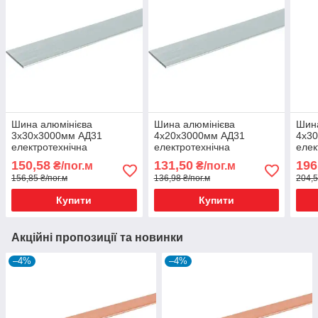
Шина алюмінієва
Шина алюмінієва
Шина
3х30х3000мм АД31
4х20х3000мм АД31
4х3
електротехнічна
електротехнічна
елек
TechnoSystems
TechnoSystems
Tec
150,58
131,50
196
₴/пог.м
₴/пог.м
156,85 ₴/пог.м
136,98 ₴/пог.м
204,5
Купити
Купити
Акційні пропозиції та новинки
–4%
–4%