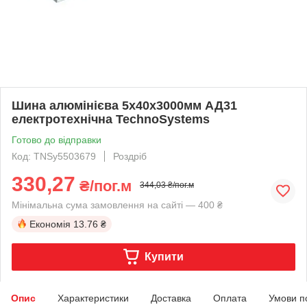
Шина алюмінієва 5х40х3000мм АД31
електротехнічна TechnoSystems
Готово до відправки
Код: TNSy5503679
Роздріб
330,27
₴/пог.м
344,03 ₴/пог.м
Мінімальна сума замовлення на сайті — 400 ₴
Економія
13.76 ₴
Купити
Опис
Характеристики
Доставка
Оплата
Умови п