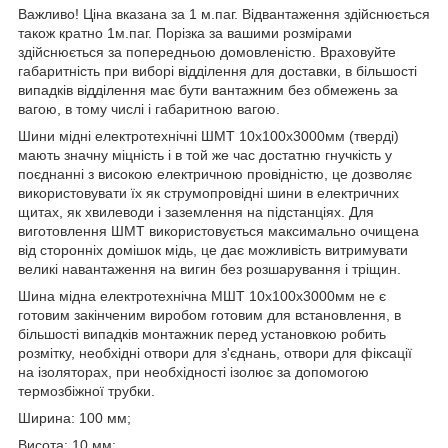
Важливо! Ціна вказана за 1 м.паг. Відвантаження здійснюється
також кратно 1м.паг. Порізка за вашими розмірами
здійснюється за попередньою домовленістю. Враховуйте
габаритність при виборі відділення для доставки, в більшості
випадків відділення має бути вантажним без обмежень за
вагою, в тому числі і габаритною вагою.
Шини мідні електротехнічні ШМТ 10х100х3000мм (тверді)
мають значну міцність і в той же час достатню гнучкість у
поєднанні з високою електричною провідністю, це дозволяє
використовувати їх як струмопровідні шини в електричних
щитах, як хвилеводи і заземлення на підстанціях. Для
виготовлення ШМТ використовується максимально очищена
від сторонніх домішок мідь, це дає можливість витримувати
великі навантаження на вигин без розшарування і тріщин.
Шина мідна електротехнічна МШТ 10х100х3000мм не є
готовим закінченим виробом готовим для встановлення, в
більшості випадків монтажник перед установкою робить
розмітку, необхідні отвори для з'єднань, отвори для фіксації
на ізоляторах, при необхідності ізолює за допомогою
термозбіжної трубки.
Ширина: 100 мм;
Висота: 10 мм;