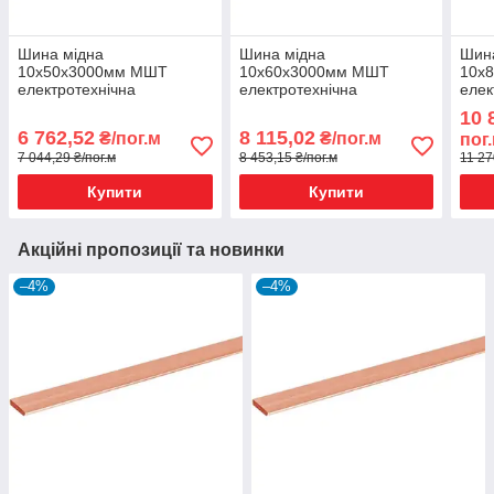
Шина мідна
Шина мідна
Шин
10х50х3000мм МШТ
10х60х3000мм МШТ
10х
електротехнічна
електротехнічна
елек
TechnoSystems
TechnoSystems
Tec
10 
6 762,52
8 115,02
₴/пог.м
₴/пог.м
пог
7 044,29 ₴/пог.м
8 453,15 ₴/пог.м
11 27
Купити
Купити
Акційні пропозиції та новинки
–4%
–4%