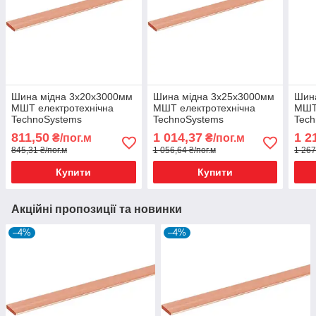
Шина мідна 3х20х3000мм
Шина мідна 3х25х3000мм
Шин
МШТ електротехнічна
МШТ електротехнічна
МШТ 
TechnoSystems
TechnoSystems
Tec
811,50
1 014,37
1 2
₴/пог.м
₴/пог.м
845,31 ₴/пог.м
1 056,64 ₴/пог.м
1 267
Купити
Купити
Акційні пропозиції та новинки
–4%
–4%