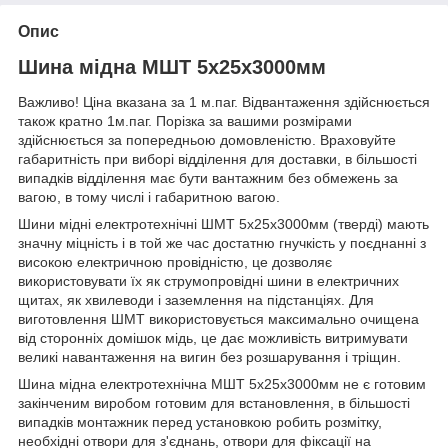
Опис
Шина мідна МШТ 5х25х3000мм
Важливо! Ціна вказана за 1 м.паг. Відвантаження здійснюється
також кратно 1м.паг. Порізка за вашими розмірами
здійснюється за попередньою домовленістю. Враховуйте
габаритність при виборі відділення для доставки, в більшості
випадків відділення має бути вантажним без обмежень за
вагою, в тому числі і габаритною вагою.
Шини мідні електротехнічні ШМТ 5х25х3000мм (тверді) мають
значну міцність і в той же час достатню гнучкість у поєднанні з
високою електричною провідністю, це дозволяє
використовувати їх як струмопровідні шини в електричних
щитах, як хвилеводи і заземлення на підстанціях. Для
виготовлення ШМТ використовується максимально очищена
від сторонніх домішок мідь, це дає можливість витримувати
великі навантаження на вигин без розшарування і тріщин.
Шина мідна електротехнічна МШТ 5х25х3000мм не є готовим
закінченим виробом готовим для встановлення, в більшості
випадків монтажник перед установкою робить розмітку,
необхідні отвори для з'єднань, отвори для фіксації на