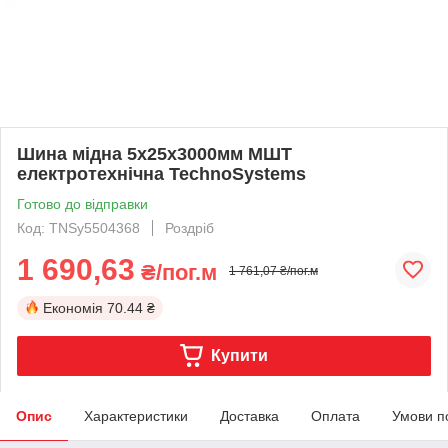
Шина мідна 5х25х3000мм МШТ
електротехнічна TechnoSystems
Готово до відправки
Код: TNSy5504368
Роздріб
1 690,63
₴/пог.м
1 761,07 ₴/пог.м
Економія
70.44 ₴
Купити
Опис
Характеристики
Доставка
Оплата
Умови п