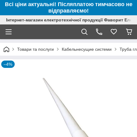
Всі ціни актуальні! Післяплатою тимчасово не
відправляємо!
Інтернет-магазин електротехнічної продукції Фаворит Елек
Товари та послуги
Кабельнесущие системи
Труба гл
–4%