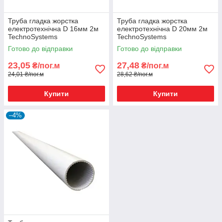
Труба гладка жорстка
Труба гладка жорстка
електротехнічна D 16мм 2м
електротехнічна D 20мм 2м
TechnoSystems
TechnoSystems
Готово до відправки
Готово до відправки
23,05
27,48
₴/пог.м
₴/пог.м
24,01 ₴/пог.м
28,62 ₴/пог.м
Купити
Купити
–4%