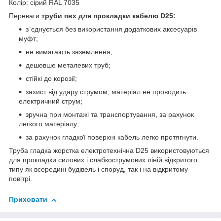
Колір: сірий RAL 7035
Переваги
труби пвх для прокладки кабелю D25:
з`єднується без використання додаткових аксесуарів
муфт;
не вимагають заземлення;
дешевше металевих труб;
стійкі до корозії;
захист від удару струмом, матеріал не проводить
електричний струм;
зручна при монтажі та транспортування, за рахунок
легкого матеріалу;
за рахунок гладкої поверхні кабель легко протягнути.
Труба гладка жорстка електротехнічна D25 використовуються
для прокладки силових і слабкострумових ліній відкритого
типу як всередині будівель і споруд, так і на відкритому
повітрі.
Приховати