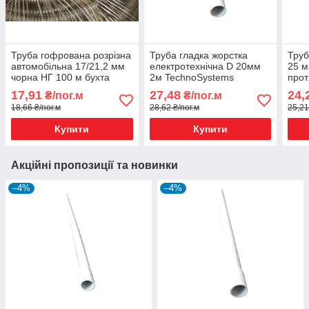
Труба гофрована розрізна
Труба гладка жорстка
Труб
автомобільна 17/21,2 мм
електротехнічна D 20мм
25 м
чорна НГ 100 м бухта
2м TechnoSystems
прот
17,91
27,48
24,
₴/пог.м
₴/пог.м
18,66 ₴/пог.м
28,62 ₴/пог.м
25,21
Купити
Купити
Акційні пропозиції та новинки
–4%
–4%