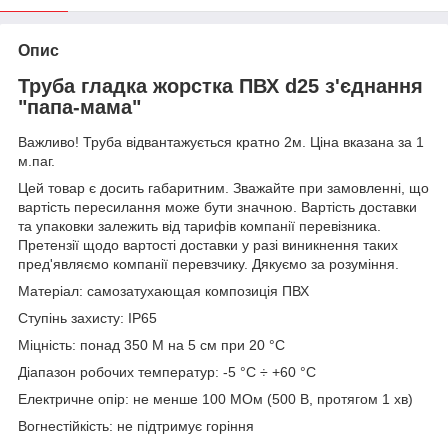
Опис
Труба гладка жорстка ПВХ d25 з'єднання
"папа-мама"
Важливо! Труба відвантажується кратно 2м. Ціна вказана за 1
м.паг.
Цей товар є досить габаритним. Зважайте при замовленні, що
вартість пересилання може бути значною. Вартість доставки
та упаковки залежить від тарифів компанії перевізника.
Претензії щодо вартості доставки у разі виникнення таких
пред'являємо компанії перевзчику. Дякуємо за розуміння.
Матеріал: самозатухающая композиція ПВХ
Ступінь захисту: IP65
Міцність: понад 350 М на 5 см при 20 °С
Діапазон робочих температур: -5 °С ÷ +60 °С
Електричне опір: не менше 100 МОм (500 В, протягом 1 хв)
Вогнестійкість: не підтримує горіння