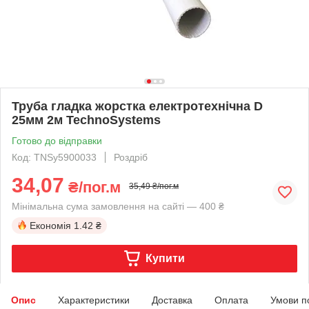
Труба гладка жорстка електротехнічна D
25мм 2м TechnoSystems
Готово до відправки
Код: TNSy5900033
Роздріб
34,07
₴/пог.м
35,49 ₴/пог.м
Мінімальна сума замовлення на сайті — 400 ₴
Економія
1.42 ₴
Купити
Опис
Характеристики
Доставка
Оплата
Умови п