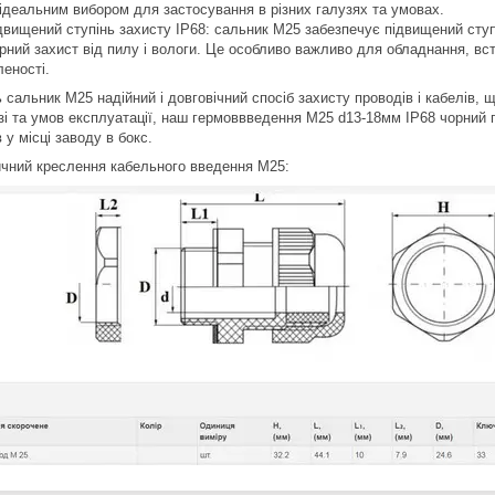
 ідеальним вибором для застосування в різних галузях та умовах.
двищений ступінь захисту IP68: сальник M25 забезпечує підвищений ступі
єрний захист від пилу і вологи. Це особливо важливо для обладнання, вс
леності.
ь сальник M25 надійний і довговічний спосіб захисту проводів і кабелів
узі та умов експлуатації, наш гермоввведення M25 d13-18мм IP68 чорний г
 у місці заводу в бокс.
чний креслення кабельного введення M25: