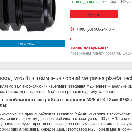
Готово до відправки
Код:
TNSy55
Купити
+380 (50) 566-24-48
–4%
повернення товару протягом 14 д
ввод M25 d13-18мм IP68 чорний метрична різьба Tec
вляємо вам високоякісний кабельний введення M25 чорний - ідеальне ріш
их пошкоджень та якісної бар'єрної протекції від пилу та вологи.
ві особливості, які роблять сальник M25 d13-18мм IP68
ом:
сокоякісні матеріали: кабельне введення M25 виготовлене з високоякісни
луатацію в широкому діапазоні робочих температур від -30 до +70 градус
сці введення буде гарантовано захищено навіть у найекстремальніших ум
сокий опір агресивним середовищам: гермоввод M25 чорний має високу с