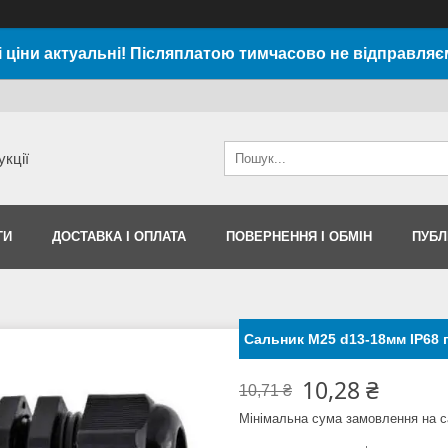
і ціни актуальні! Післяплатою тимчасово не відправляє
укції
ТИ
ДОСТАВКА І ОПЛАТА
ПОВЕРНЕННЯ І ОБМІН
ПУБЛ
Сальник M25 d13-18мм IP68
10,28 ₴
10,71 ₴
Мінімальна сума замовлення на с