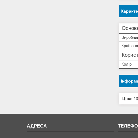
Характ
Основ
Виробни
Країна в
Корист
Колір
Інформа
Ціна:
10