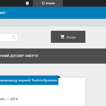
Кошик
мо!
Кошик
ІЧНИЙ ДОГОВІР ОФЕРТИ
 гермоввод чорний TechnoSystems
айті — 400 ₴