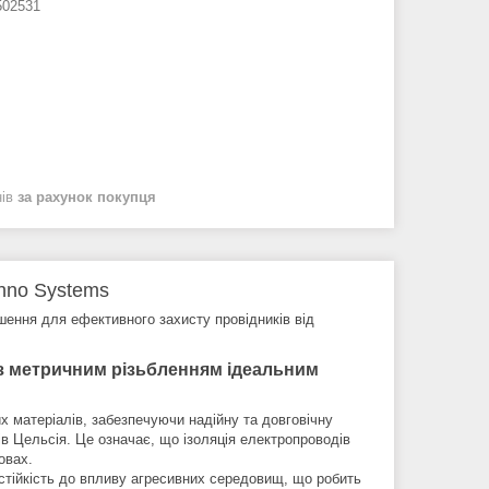
02531
нів
за рахунок покупця
hno Systems
ення для ефективного захисту провідників від
 з метричним різьбленням ідеальним
х матеріалів, забезпечуючи надійну та довговічну
ів Цельсія. Це означає, що ізоляція електропроводів
овах.
тійкість до впливу агресивних середовищ, що робить