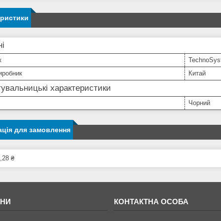
еристики
ні
к
TechnoSys
иробник
Китай
увальницькі характеристики
Чорний
ція для замовлення
,28 ₴