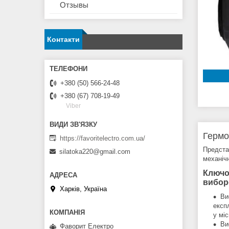
Отзывы
Контакти
+380 (50) 566-24-48
+380 (67) 708-19-49
Viber
Гермо
https://favoritelectro.com.ua/
Предста
silatoka220@gmail.com
механічн
Ключо
вибор
Харків, Україна
Ви
експ
у мі
Ви
Фаворит Електро