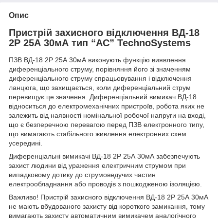
Опис
Пристрій захисного відключення ВД-18
2Р 25А 30мА тип “АС” TechnoSystems
ПЗВ ВД-18 2Р 25А 30мА виконують функцію виявлення
диференціального струму, порівняння його зі значенням
диференціального струму спрацьовування і відключення
ланцюга, що захищається, коли диференціальний струм
перевищує це значення. Диференціальний вимикач ВД-18
відноситься до електромеханічних пристроїв, робота яких не
залежить від наявності номінальної робочої напруги на вході,
що є безперечною перевагою перед ПЗВ електронного типу,
що вимагають стабільного живлення електронних схем
усередині.
Диференціальні вимикачі ВД-18 2Р 25А 30мА забезпечують
захист людини від ураження електричним струмом при
випадковому дотику до струмоведучих частин
електрообладнання або проводів з пошкодженою ізоляцією.
Важливо! Пристрій захисного відключення ВД-18 2Р 25А 30мА
не мають вбудованого захисту від короткого замикання, тому
вимагають захисту автоматичним вимикачем аналогічного