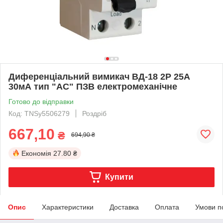
Диференціальний вимикач ВД-18 2Р 25А
30мА тип "АС" ПЗВ електромеханічне
Готово до відправки
Код: TNSy5506279
Роздріб
667,10
₴
694,90 ₴
Економія
27.80 ₴
Купити
Опис
Характеристики
Доставка
Оплата
Умови п