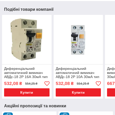
Подібні товари компанії
Диференціальний
Диференціальний
Диф
автоматичний вимикач
автоматичний вимикач
вими
АВДс-18 2Р 16А 30мА тип
АВДс-18 2Р 10А 30мА тип
30мА
"АС" дифавтомат
"АС" дифавтомат
елек
532,08
532,08
667
₴
₴
554,25 ₴
554,25 ₴
Купити
Купити
Акційні пропозиції та новинки
–4%
–4%