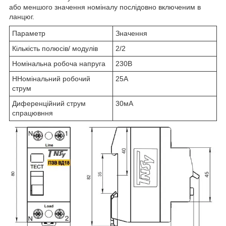
або меншого значення номіналу послідовно включеним в
ланцюг.
Параметр
Значення
Кількість полюсів/ модулів
2/2
Номінальна робоча напруга
230В
ННомінальний робочий
25А
струм
Диференційний струм
30мА
спрацювння