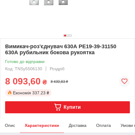
Вимикач-роз'єднувач 630А РЕ19-39-31150
630А рубильник бокова рукоятка
Готово до відправки
Код: TNSy5506130
Роздріб
8 093,60
₴
8 430,83 ₴
Економія
337.23 ₴
Купити
Опис
Характеристики
Доставка
Оплата
Умови 