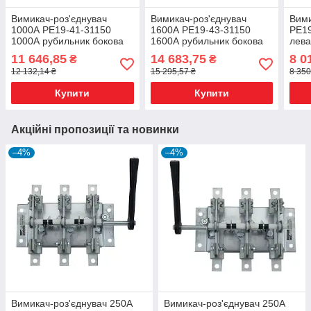
Вимикач-роз'єднувач
Вимикач-роз'єднувач
Вими
1000А РЕ19-41-31150
1600А РЕ19-43-31150
РЕ19
1000А рубильник бокова
1600А рубильник бокова
лева
рукоятка
рукоятка
11 646,85
14 683,75
8 0
₴
₴
12 132,14 ₴
15 295,57 ₴
8 350
Купити
Купити
Акційні пропозиції та новинки
–4%
–4%
Вимикач-роз'єднувач 250А
Вимикач-роз'єднувач 250А