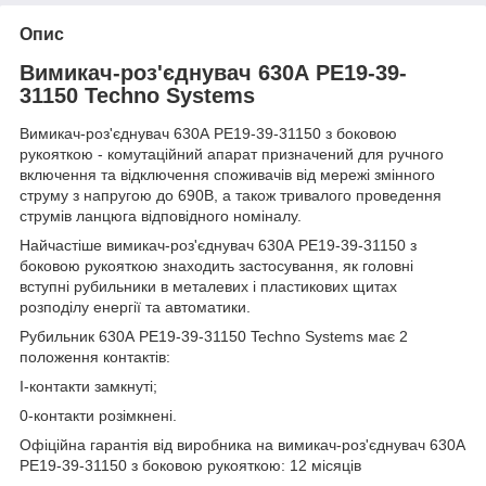
Опис
Вимикач-роз'єднувач 630А РЕ19-39-
31150 Techno Systems
Вимикач-роз'єднувач 630А РЕ19-39-31150 з боковою
рукояткою - комутаційний апарат призначений для ручного
включення та відключення споживачів від мережі змінного
струму з напругою до 690В, а також тривалого проведення
струмів ланцюга відповідного номіналу.
Найчастіше вимикач-роз'єднувач 630А РЕ19-39-31150 з
боковою рукояткою знаходить застосування, як головні
вступні рубильники в металевих і пластикових щитах
розподілу енергії та автоматики.
Рубильник 630А РЕ19-39-31150 Techno Systems має 2
положення контактів:
I-контакти замкнуті;
0-контакти розімкнені.
Офіційна гарантія від виробника на вимикач-роз'єднувач 630А
РЕ19-39-31150 з боковою рукояткою: 12 місяців