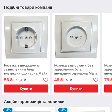
Подібні товари компанії
Розетка з шторками із
Розетка з шторками без
Розе
заземленням біла
заземлення біла
зазе
внутрішня одинарна Malta
внутрішня одинарна Malta
внут
56
48
79
₴
₴
58,33 ₴
50 ₴
Купити
Купити
Акційні пропозиції та новинки
–4%
–4%