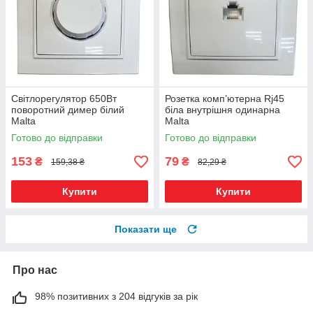
Світлорегулятор 650Вт
Розетка комп’ютерна Rj45
поворотний димер білий
біла внутрішня одинарна
Malta
Malta
Готово до відправки
Готово до відправки
153
79
₴
₴
159,38 ₴
82,29 ₴
Купити
Купити
Показати ще
Про нас
98% позитивних з 204 відгуків за рік