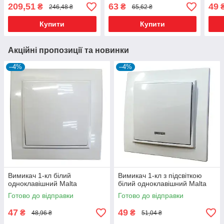
209,51
63
49
₴
₴
246,48 ₴
65,62 ₴
Купити
Купити
Акційні пропозиції та новинки
–4%
–4%
Вимикач 1-кл білий
Вимикач 1-кл з підсвіткою
одноклавішний Malta
білий одноклавішний Malta
Готово до відправки
Готово до відправки
47
49
₴
₴
48,96 ₴
51,04 ₴