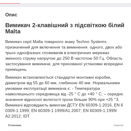
Опис
Вимикач 2-клавішний з підсвіткою білий
Malta
Вимикач серії Malta товарного знаку Techno Systems
призначений для включення та вимкнення. одного, двох або
трьох однофазних споживачів в електричних мережах
змінного струму напругою до 250 В частотою 50 Гц. Область
застосування вимикача: для прихованої установки всередині
приміщень.
Вимикач встановлюється стандартні монтажні коробки,
діаметром від 55 до 60 мм, глибиною 40 мм. Нормальними
умовами експлуатації вимикача є: - Температура
навколишнього середовища від -25 ° С до +40 ° С; – середнє
значення відносної вологості трохи більше 90% при +25 °З.
Вимикачі відповідають вимогам ДСТУ EN 60309-1:2016, EN 6
0309-1:1999; EN 60309-1:1999/А1:2007; EN 60309-1:1999/
А2:2012; IDT.