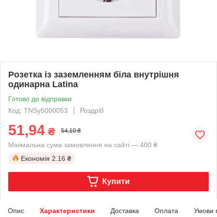
Розетка із заземленням біла внутрішня
одинарна Latina
Готово до відправки
Код: TNSy5000053
Роздріб
51,94
₴
54,10 ₴
Мінімальна сума замовлення на сайті — 400 ₴
Економія
2.16 ₴
Купити
Опис
Характеристики
Доставка
Оплата
Умови 