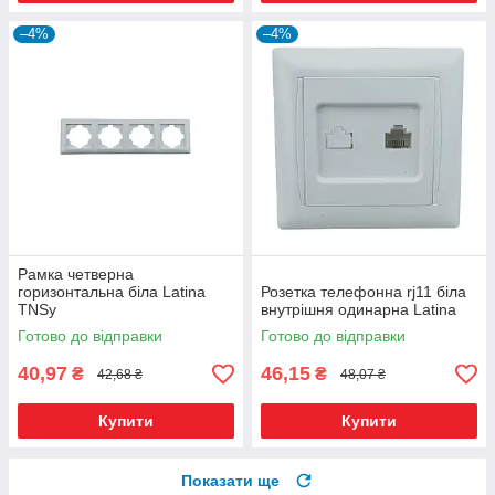
–4%
–4%
Рамка четверна
горизонтальна біла Latina
Розетка телефонна rj11 біла
TNSy
внутрішня одинарна Latina
Готово до відправки
Готово до відправки
40,97
46,15
₴
₴
42,68 ₴
48,07 ₴
Купити
Купити
Показати ще