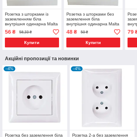
Розетка з шторками із
Розетка з шторками без
Розе
заземленням біла
заземлення біла
зазе
внутрішня одинарна Malta
внутрішня одинарна Malta
внут
56
48
79
₴
₴
58,33 ₴
50 ₴
Купити
Купити
Акційні пропозиції та новинки
–4%
–4%
Розетка без заземлення біла
Розетка 2-а без заземлення